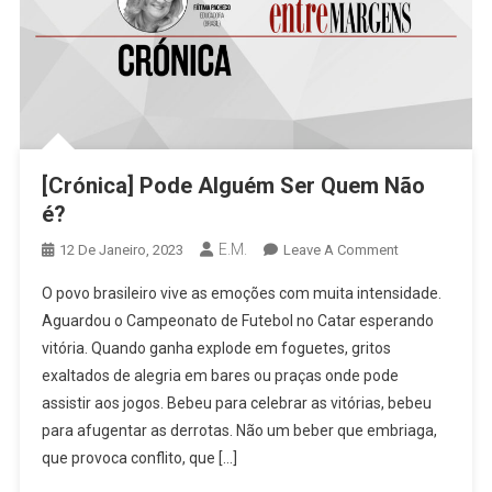
[Crónica] Pode Alguém Ser Quem Não
é?
E.M.
On
12 De Janeiro, 2023
Leave A Comment
[Crónica]
O povo brasileiro vive as emoções com muita intensidade.
Pode
Aguardou o Campeonato de Futebol no Catar esperando
Alguém
vitória. Quando ganha explode em foguetes, gritos
Ser
exaltados de alegria em bares ou praças onde pode
Quem
Não
assistir aos jogos. Bebeu para celebrar as vitórias, bebeu
É?
para afugentar as derrotas. Não um beber que embriaga,
que provoca conflito, que […]