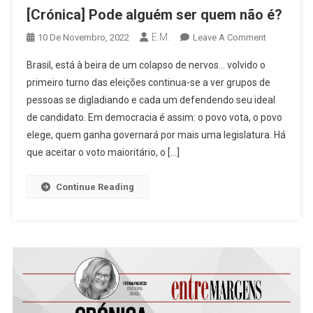
[Crónica] Pode alguém ser quem não é?
E.M.
On
10 De Novembro, 2022
Leave A Comment
[Crónica]
Brasil, está à beira de um colapso de nervos… volvido o
Pode
primeiro turno das eleições continua-se a ver grupos de
Alguém
pessoas se digladiando e cada um defendendo seu ideal
Ser
de candidato. Em democracia é assim: o povo vota, o povo
Quem
Não
elege, quem ganha governará por mais uma legislatura. Há
É?
que aceitar o voto maioritário, o […]
Continue Reading