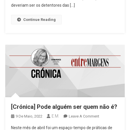
deveriam ser os detentores das […]
Continue Reading
[Crónica] Pode alguém ser quem não é?
E.M.
On
9 De Maio, 2022
Leave A Comment
[Crónica]
Neste mês de abril foi um espaço-tempo de práticas de
Pode