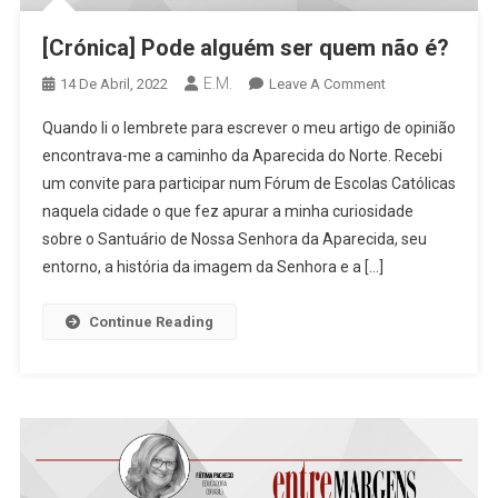
[Crónica] Pode alguém ser quem não é?
E.M.
On
14 De Abril, 2022
Leave A Comment
[Crónica]
Quando li o lembrete para escrever o meu artigo de opinião
Pode
encontrava-me a caminho da Aparecida do Norte. Recebi
Alguém
um convite para participar num Fórum de Escolas Católicas
Ser
naquela cidade o que fez apurar a minha curiosidade
Quem
Não
sobre o Santuário de Nossa Senhora da Aparecida, seu
É?
entorno, a história da imagem da Senhora e a […]
Continue Reading