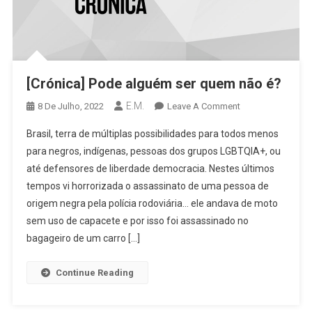
[Crónica] Pode alguém ser quem não é?
E.M.
On
8 De Julho, 2022
Leave A Comment
[Crónica]
Brasil, terra de múltiplas possibilidades para todos menos
Pode
para negros, indígenas, pessoas dos grupos LGBTQIA+, ou
Alguém
até defensores de liberdade democracia. Nestes últimos
Ser
tempos vi horrorizada o assassinato de uma pessoa de
Quem
Não
origem negra pela polícia rodoviária… ele andava de moto
É?
sem uso de capacete e por isso foi assassinado no
bagageiro de um carro […]
Continue Reading