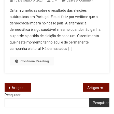
E.M.
On
15 De Outubro, 2021
Leave A Comment
[CRÓNICA]
Ontem vi notícias sobre o resultado das eleições
Pode
autárquicas em Portugal. Fiquei feliz por verificar que a
Alguém
democracia impera no nosso país. A alternância
Ser
democrática é algo saudável, mesmo quando não ganha,
Quem
Não
ou perde o partido de eleição de cada um. O sentimento
É?
que neste momento tenho aqui é de permanente
campanha eleitoral. Há demasiados […]
Continue Reading
Navegação
Artigos mais antigos
Artigos mais recentes
Pesquisar
de
Pesquisar
artigos