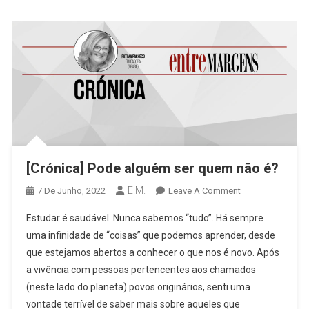
[Crónica] Pode alguém ser quem não é?
E.M.
On
7 De Junho, 2022
Leave A Comment
[Crónica]
Estudar é saudável. Nunca sabemos “tudo”. Há sempre
Pode
uma infinidade de “coisas” que podemos aprender, desde
Alguém
que estejamos abertos a conhecer o que nos é novo. Após
Ser
a vivência com pessoas pertencentes aos chamados
Quem
Não
(neste lado do planeta) povos originários, senti uma
É?
vontade terrível de saber mais sobre aqueles que