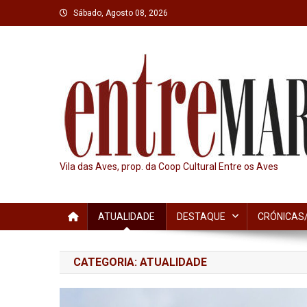
Skip
Sábado, Agosto 08, 2026
to
content
Vila das Aves, prop. da Coop Cultural Entre os Aves
ATUALIDADE
DESTAQUE
CRÓNICAS/
CATEGORIA:
ATUALIDADE