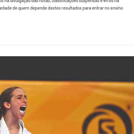
s na divulgação das notas, classificações suspensas e erros na
ca
edade de quem depende destes resultados para entrar no ensino
es,
as
ema
nenciaram
edade
os