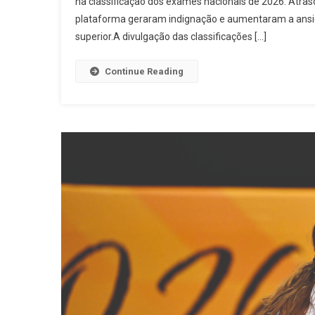
na classificação dos exames nacionais de 2026. Atraso
Épo
plataforma geraram indignação e aumentaram a ansi
De
superior.A divulgação das classificações […]
Exam
As
Falh
Continue Reading
Do
Sist
Expo
A
Ansi
Dos
Alun