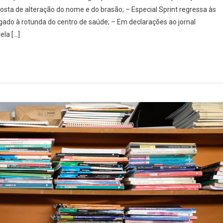
sta de alteração do nome e do brasão; – Especial Sprint regressa às
rgado à rotunda do centro de saúde; – Em declarações ao jornal
eiro
ela […]
a
ão
nte
m
to
a
r
e