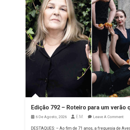
Ter
Vila
Na
Des
Ofic
Edição 792 – Roteiro para um verão q
E.M.
On
6 De Agosto, 2026
Leave A Comment
Edi
DESTAQUES: – Ao fim de 71 anos, a freguesia de Aves v
792