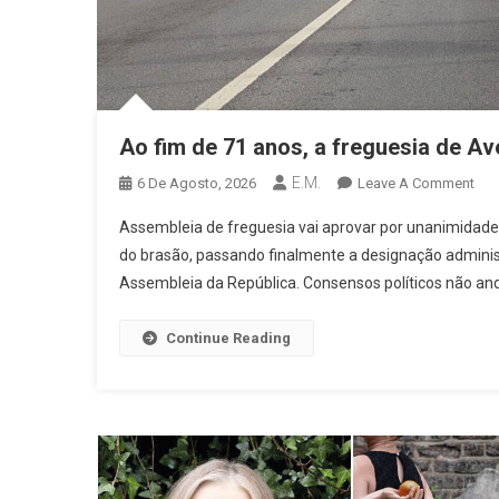
Ao fim de 71 anos, a freguesia de Ave
E.M.
On
6 De Agosto, 2026
Leave A Comment
Ao
Assembleia de freguesia vai aprovar por unanimidade
Fim
do brasão, passando finalmente a designação administr
De
Assembleia da República. Consensos políticos não and
71
Ano
A
Continue Reading
Fre
De
Ave
Vai
Pas
A