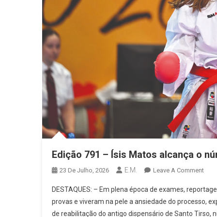
Edição 791 – Ísis Matos alcança o n
E.M.
On
23 De Julho, 2026
Leave A Comment
Ediç
DESTAQUES: – Em plena época de exames, reportagem
791
provas e viveram na pele a ansiedade do processo, ex
–
de reabilitação do antigo dispensário de Santo Tirso
Ísis