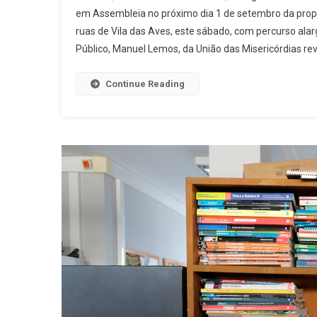
em Assembleia no próximo dia 1 de setembro da propo
–
ruas de Vila das Aves, este sábado, com percurso ala
Rot
Público, Manuel Lemos, da União das Misericórdias rev
Par
Um
Ver
Continue Reading
Que
Co
Mui
Par
Frui
Ao
Ar
Livr