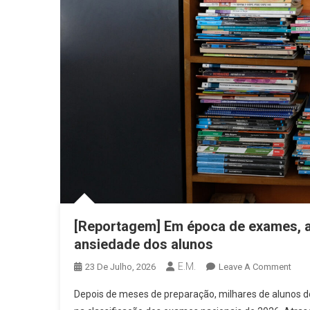
[Reportagem] Em época de exames, a
ansiedade dos alunos
E.M.
On
23 De Julho, 2026
Leave A Comment
[Rep
Depois de meses de preparação, milhares de alunos d
Em