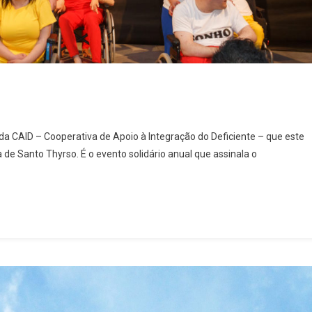
r
o da CAID – Cooperativa de Apoio à Integração do Deficiente – que este
ário
a de Santo Thyrso. É o evento solidário anual que assinala o
o