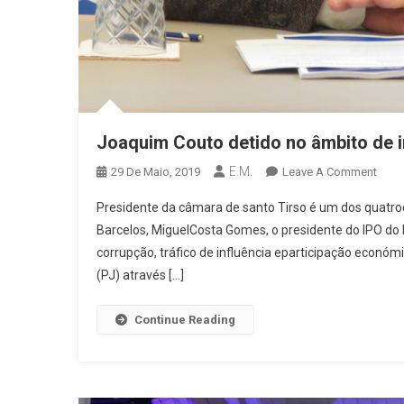
Joaquim Couto detido no âmbito de 
E.M.
On
29 De Maio, 2019
Leave A Comment
Joaq
Presidente da câmara de santo Tirso é um dos quatrod
Cout
Barcelos, MiguelCosta Gomes, o presidente do IPO do
Deti
corrupção, tráfico de influência eparticipação económ
No
(PJ) através […]
Âmbi
De
Inves
Continue Reading
Da
PJ