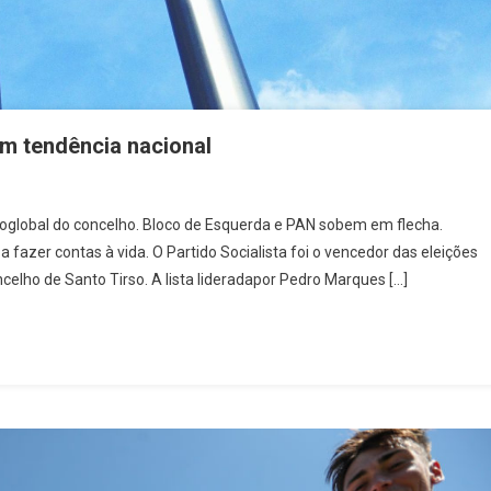
m tendência nacional
noglobal do concelho. Bloco de Esquerda e PAN sobem em flecha.
e
azer contas à vida. O Partido Socialista foi o vencedor das eleições
lho de Santo Tirso. A lista lideradapor Pedro Marques […]
o
ência
onal