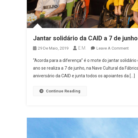
Jantar solidário da CAID a 7 de junho
E.M.
On
29 De Maio, 2019
Leave A Comment
Janta
“Acorda para a diferença” é o mote do jantar solidári
Solid
ano se realiza a 7 de junho, na Nave Cultural da Fábric
Da
aniversário da CAID e junta todos os apoiantes da […]
CAID
A
7
Continue Reading
De
Junh