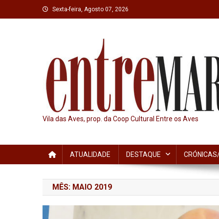
Skip
Sexta-feira, Agosto 07, 2026
to
content
Vila das Aves, prop. da Coop Cultural Entre os Aves
ATUALIDADE
DESTAQUE
CRÓNICAS/
MÊS:
MAIO 2019