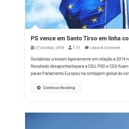
PS vence em Santo Tirso em linha co
E.M.
On
27 De Maio, 2019
Leave A Comment
PS
Socialistas crescem ligeiramente em relação a 2014 
Venc
Resultado desapontantepara a CDU. PSD e CDS ficam a f
Em
parao Parlamento Europeu na contagem global do conce
Sant
Tirso
Em
Continue Reading
Linha
Com
Tend
Naci