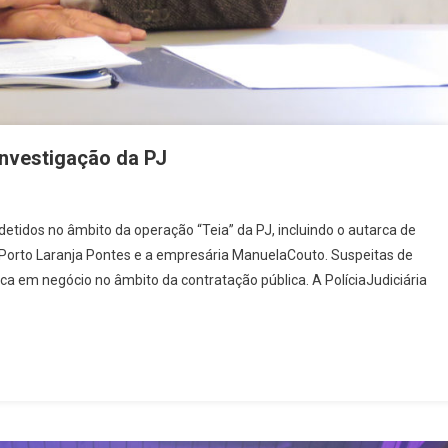
investigação da PJ
uim
etidos no âmbito da operação “Teia” da PJ, incluindo o autarca de
o
 Porto Laranja Pontes e a empresária ManuelaCouto. Suspeitas de
do
ica em negócio no âmbito da contratação pública. A PolíciaJudiciária
to
tigação