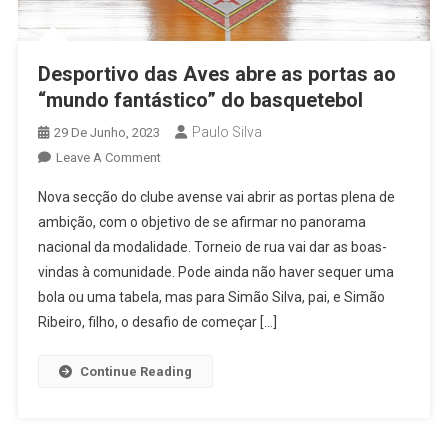
Desportivo das Aves abre as portas ao
“mundo fantástico” do basquetebol
Paulo Silva
29 De Junho, 2023
On
Leave A Comment
Desportivo
Nova secção do clube avense vai abrir as portas plena de
Das
ambição, com o objetivo de se afirmar no panorama
Aves
nacional da modalidade. Torneio de rua vai dar as boas-
Abre
vindas à comunidade. Pode ainda não haver sequer uma
As
Portas
bola ou uma tabela, mas para Simão Silva, pai, e Simão
Ao
Ribeiro, filho, o desafio de começar […]
“mundo
Fantástico”
Continue Reading
Do
Basquetebol