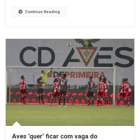
Possível
Acordo
Continue Reading
Com
Vilafranq
Aves ‘quer’ ficar com vaga do