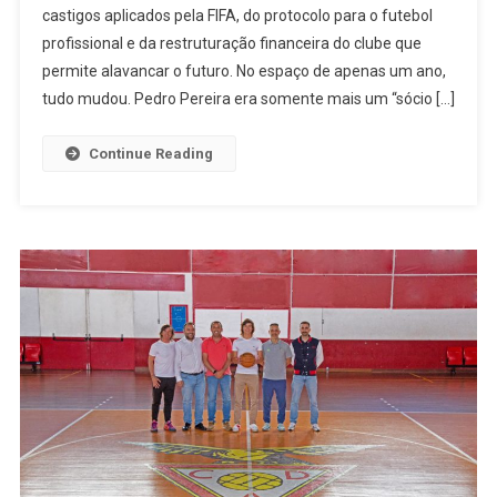
castigos aplicados pela FIFA, do protocolo para o futebol
Pereira]
profissional e da restruturação financeira do clube que
“A
Justiça
permite alavancar o futuro. No espaço de apenas um ano,
Está
tudo mudou. Pedro Pereira era somente mais um “sócio […]
Do
Nosso
Continue Reading
Lado
E
Acabará
Por
Nos
Dar
Razão”