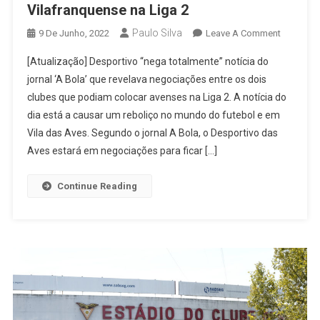
Vilafranquense na Liga 2
Paulo Silva
On
9 De Junho, 2022
Leave A Comment
Aves
[Atualização] Desportivo “nega totalmente” notícia do
‘quer’
jornal ‘A Bola’ que revelava negociações entre os dois
Ficar
clubes que podiam colocar avenses na Liga 2. A notícia do
Com
dia está a causar um reboliço no mundo do futebol e em
Vaga
Do
Vila das Aves. Segundo o jornal A Bola, o Desportivo das
Vilafranq
Aves estará em negociações para ficar […]
Na
Liga
Continue Reading
2