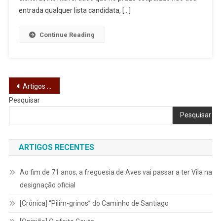
Adiamento
entrada qualquer lista candidata, […]
Das
Eleições
Continue Reading
Navegação
Artigos mais antigos
Pesquisar
de
Pesquisar
artigos
ARTIGOS RECENTES
Ao fim de 71 anos, a freguesia de Aves vai passar a ter Vila na
designação oficial
[Crónica] “Pilim-grinos” do Caminho de Santiago