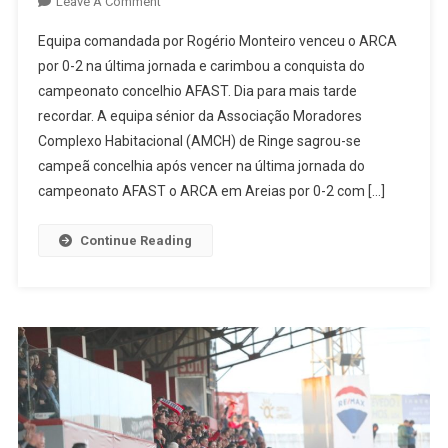
On
Leave A Comment
AMCH
Equipa comandada por Rogério Monteiro venceu o ARCA
Ringe
por 0-2 na última jornada e carimbou a conquista do
Sagra-
campeonato concelhio AFAST. Dia para mais tarde
Se
recordar. A equipa sénior da Associação Moradores
Campeão
Concelhio
Complexo Habitacional (AMCH) de Ringe sagrou-se
campeã concelhia após vencer na última jornada do
campeonato AFAST o ARCA em Areias por 0-2 com […]
Continue Reading