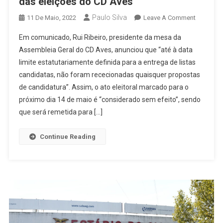
das eleições do CD Aves
Paulo Silva
On
11 De Maio, 2022
Leave A Comment
Ausência
Em comunicado, Rui Ribeiro, presidente da mesa da
De
Assembleia Geral do CD Aves, anunciou que “até à data
Listas
limite estatutariamente definida para a entrega de listas
Conduz
candidatas, não foram rececionadas quaisquer propostas
Ao
Adiamen
de candidatura”. Assim, o ato eleitoral marcado para o
Das
próximo dia 14 de maio é “considerado sem efeito”, sendo
Eleições
que será remetida para […]
Do
CD
Continue Reading
Aves