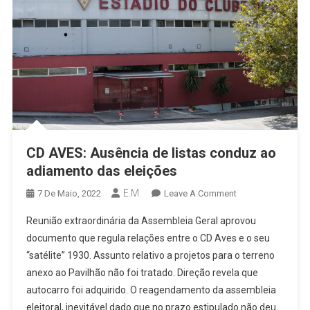
CD AVES: Ausência de listas conduz ao
adiamento das eleições
E.M.
On
7 De Maio, 2022
Leave A Comment
CD
Reunião extraordinária da Assembleia Geral aprovou
AVES:
documento que regula relações entre o CD Aves e o seu
Ausência
“satélite” 1930. Assunto relativo a projetos para o terreno
De
anexo ao Pavilhão não foi tratado. Direção revela que
Listas
Conduz
autocarro foi adquirido. O reagendamento da assembleia
Ao
eleitoral, inevitável dado que no prazo estipulado não deu