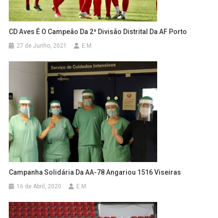
CD Aves É O Campeão Da 2ª Divisão Distrital Da AF Porto
27 de Junho, 2021
E.M.
Campanha Solidária Da AA-78 Angariou 1516 Viseiras
16 de Abril, 2020
E.M.