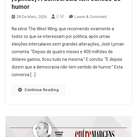
humor
E.M.
On
28 De Maio, 2026
Leave A Comment
[Opinião]
Na série The West Wing, que recomendo vivamente a
A
todos os que se interessam por política, após umas
Democracia
eleições intercalares sem grandes alterações, Josh Lyman
Tem
comenta: “Depois de quatro meses e 400 milhões de
Sentido
De
dólares gastos, ficou tudo na mesma.” E conclui: “E depois
Humor
dizem que a democracia não tem sentido de humor.” Esta
conversa […]
Continue Reading