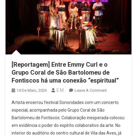
[Reportagem] Entre Emmy Curl e o
Grupo Coral de São Bartolomeu de
Fontiscos há uma conexão “espiritual”
E.M.
On
14 De Maio, 2026
Leave A Comment
[Reportagem]
Artista encerrou festival Sonoridades com um concerto
Entre
especial, acompanhada pelo Grupo Coral de São
Emmy
Bartolomeu de Fontiscos. Colaboração inesperada colocou
Curl
em evidência o poder do espírito colaborativo da arte. No
E
O
interior do auditório do centro cultural de Vila das Aves, já