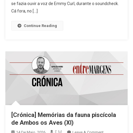
Grupo
se fazia ouvir a voz de Emmy Curl, durante o soundcheck.
Coral
Cá fora, no […]
De
São
Continue Reading
Bartolomeu
De
Fontiscos
Há
Uma
Conexão
“espiritual”
[Crónica] Memórias da fauna piscícola
de Ambos os Aves (XI)
E.M.
On
14 De Maio, 2026
Leave A Comment