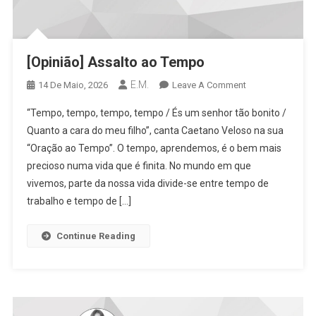
[Opinião] Assalto ao Tempo
E.M.
On
14 De Maio, 2026
Leave A Comment
[Opinião]
“Tempo, tempo, tempo, tempo / És um senhor tão bonito /
Assalto
Quanto a cara do meu filho”, canta Caetano Veloso na sua
Ao
“Oração ao Tempo”. O tempo, aprendemos, é o bem mais
Tempo
precioso numa vida que é finita. No mundo em que
vivemos, parte da nossa vida divide-se entre tempo de
trabalho e tempo de […]
Continue Reading