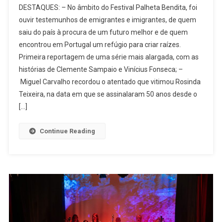
DESTAQUES: – No âmbito do Festival Palheta Bendita, foi
787]
ouvir testemunhos de emigrantes e imigrantes, de quem
Migrações
saiu do país à procura de um futuro melhor e de quem
–
encontrou em Portugal um refúgio para criar raízes.
Retratos
De
Primeira reportagem de uma série mais alargada, com as
Quem
histórias de Clemente Sampaio e Vinícius Fonseca; –
Vai
Miguel Carvalho recordou o atentado que vitimou Rosinda
E
Teixeira, na data em que se assinalaram 50 anos desde o
De
[…]
Quem
Vem
Continue Reading