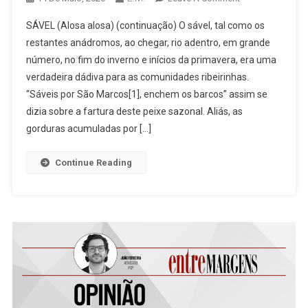
[Crónica]
SÁVEL (Alosa alosa) (continuação) O sável, tal como os
Memórias
restantes anádromos, ao chegar, rio adentro, em grande
Da
número, no fim do inverno e inícios da primavera, era uma
Fauna
verdadeira dádiva para as comunidades ribeirinhas.
Piscícola
De
“Sáveis por São Marcos[1], enchem os barcos” assim se
Ambos
dizia sobre a fartura deste peixe sazonal. Aliás, as
Os
gorduras acumuladas por […]
Aves
(XI)
Continue Reading