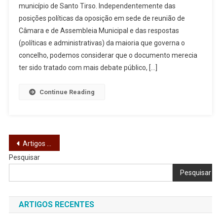
município de Santo Tirso. Independentemente das
Alternativas:
posições políticas da oposição em sede de reunião de
O
Câmara e de Assembleia Municipal e das respostas
Mínimo
Que
(políticas e administrativas) da maioria que governa o
Se
concelho, podemos considerar que o documento merecia
Pode
ter sido tratado com mais debate público, […]
Pedir
Continue Reading
Navegação
Artigos mais antigos
Pesquisar
de
Pesquisar
artigos
ARTIGOS RECENTES