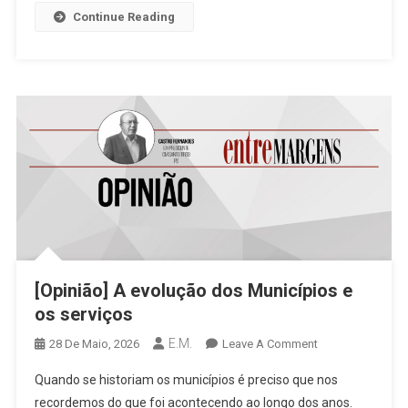
Continue Reading
[Opinião] A evolução dos Municípios e
os serviços
E.M.
On
28 De Maio, 2026
Leave A Comment
[Opinião]
Quando se historiam os municípios é preciso que nos
A
recordemos do que foi acontecendo ao longo dos anos.
Evolução