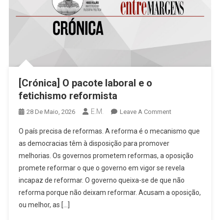
[Crónica] O pacote laboral e o
fetichismo reformista
E.M.
On
28 De Maio, 2026
Leave A Comment
[Crónica]
O país precisa de reformas. A reforma é o mecanismo que
O
as democracias têm à disposição para promover
Pacote
melhorias. Os governos prometem reformas, a oposição
Laboral
promete reformar o que o governo em vigor se revela
E
O
incapaz de reformar. O governo queixa-se de que não
Fetichismo
reforma porque não deixam reformar. Acusam a oposição,
Reformista
ou melhor, as […]