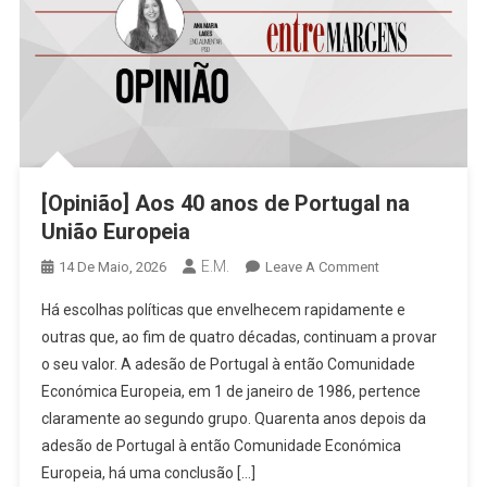
[Opinião] Aos 40 anos de Portugal na
União Europeia
E.M.
On
14 De Maio, 2026
Leave A Comment
[Opinião]
Há escolhas políticas que envelhecem rapidamente e
Aos
outras que, ao fim de quatro décadas, continuam a provar
40
o seu valor. A adesão de Portugal à então Comunidade
Anos
Económica Europeia, em 1 de janeiro de 1986, pertence
De
Portugal
claramente ao segundo grupo. Quarenta anos depois da
Na
adesão de Portugal à então Comunidade Económica
União
Europeia, há uma conclusão […]