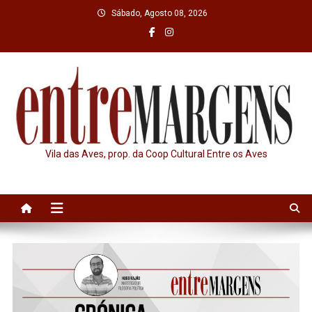
Skip
Sábado, Agosto 08, 2026
to
content
Vila das Aves, prop. da Coop Cultural Entre os Aves