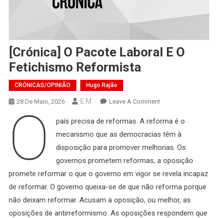
[Crónica] O Pacote Laboral E O
Fetichismo Reformista
CRÓNICAS/OPINIÃO
Hugo Rajão
E.M.
On
28 De Maio, 2026
Leave A Comment
O
[Crónica]
país precisa de reformas. A reforma é o
O
mecanismo que as democracias têm à
Pacote
Laboral
disposição para promover melhorias. Os
E
governos prometem reformas, a oposição
O
promete reformar o que o governo em vigor se revela incapaz
Fetichismo
de reformar. O governo queixa-se de que não reforma porque
Reformista
não deixam reformar. Acusam a oposição, ou melhor, as
oposições de antirreformismo. As oposições respondem que