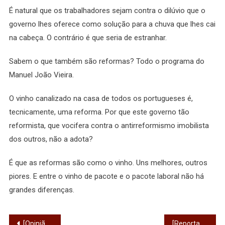
É natural que os trabalhadores sejam contra o dilúvio que o
governo lhes oferece como solução para a chuva que lhes cai
na cabeça. O contrário é que seria de estranhar.
Sabem o que também são reformas? Todo o programa do
Manuel João Vieira.
O vinho canalizado na casa de todos os portugueses é,
tecnicamente, uma reforma. Por que este governo tão
reformista, que vocifera contra o antirreformismo imobilista
dos outros, não a adota?
É que as reformas são como o vinho. Uns melhores, outros
piores. E entre o vinho de pacote e o pacote laboral não há
grandes diferenças.
Navegação
[Opinião] A evolução dos Municípios e os serviços
[Reportagem] Retratos de quem vai e de quem vem: Vinícius Fonseca