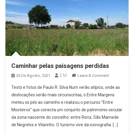
Caminhar pelas paisagens perdidas
E.M.
On
26 De Agosto, 2021
Leave A Comment
Caminhar
Texto e fotos de Paulo R. Silva Num verão atípico, onde as
Pelas
deslocações serão mais circunscritas, o Entre Margens
Paisagens
meteu os pés ao caminho e realizou o percurso “Entre
Perdidas
Mosteiros” que conecta um conjunto de património secular
da zona nascente do concelho: entre Roriz, São Mamede
de Negrelos e Vilarinho. O turismo vive da iconografia. […]