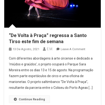
“De Volta à Praça” regressa a Santo
Tirso este fim de semana
E.M.
On
13 De Agosto, 2021
Leave A Comment
“De
Com diferentes abordagens à arte circense e dedicado a
Volta
‘miúdos e graúdos’, o projeto ocupará o Parque Sara
À
Moreira entre os dias 13 e 15 de agosto. Na programação
Praça”
fazem parte espetáculos de circo e uma oficina de
Regressa
A
marionetas. O projeto saltimbanco “De Volta à Praça”,
Santo
resultante da parceria entre o Coliseu do Porto Ageas […]
Tirso
Este
Continue Reading
Fim