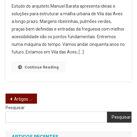
Pensar
Estudo do arquiteto Manuel Barata apresenta ideias e
Vila
soluções para estruturar a malha urbana de Vila das Aves
Das
a longo prazo. Margens ribeirinhas, pulmões verdes,
Aves
praças bem definidas e entradas da freguesia com melhor
Com
Horizonte
acessibilidade são os pontos fundamentais. Entremos
De
numa máquina do tempo. Vamos andar cinquenta anos no
50
futuro. Estamos em Vila das Aves, […]
Anos
Continue Reading
Navegação
Artigos mais antigos
Pesquisar
de
Pesquisar
artigos
ARTIGOS RECENTES