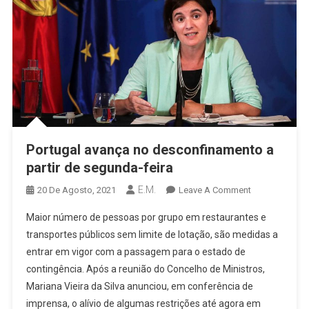
Portugal avança no desconfinamento a
partir de segunda-feira
E.M.
On
20 De Agosto, 2021
Leave A Comment
Portugal
Maior número de pessoas por grupo em restaurantes e
Avança
transportes públicos sem limite de lotação, são medidas a
No
entrar em vigor com a passagem para o estado de
Desconfiname
contingência. Após a reunião do Concelho de Ministros,
A
Partir
Mariana Vieira da Silva anunciou, em conferência de
De
imprensa, o alívio de algumas restrições até agora em