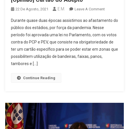
E.M.
On
22 De Agosto, 2021
Leave A Comment
[Opinião]
Durante quase duas épocas assistimos ao afastamento do
Cartão
público dos estádios, por força da pandemia. Nesse
Do
período foi aprovada uma lei no Parlamento, com os votos
Adepto
contra do PCP e PEV, que consiste na obrigatoriedade de
ter um cartão específico para se poder estar em zonas que
possibilitem utilização de bandeiras, faixas, panos,
tambores e […]
Continue Reading