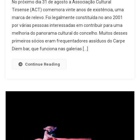
No próximo dia 31 de agosto a Associação Cultural
30
Tirsense (ACT) comemora vinte anos de existência, uma
Anos
marca de relevo. Foi legalmente constituída no ano 2001
De
por várias pessoas interessadas em contribuir para uma
Carpe
Diem.
melhoria do panorama cultural do concelho. Muitos desses
20
primeiros sócios eram frequentadores assíduos do Carpe
Anos
Diem bar, que funciona nas galerias […]
De
Associação
Continue Reading
Cultural
Tirsense