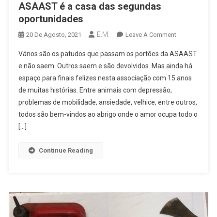
ASAAST é a casa das segundas
oportunidades
E.M.
On
20 De Agosto, 2021
Leave A Comment
ASAAST
Vários são os patudos que passam os portões da ASAAST
É
e não saem. Outros saem e são devolvidos. Mas ainda há
A
espaço para finais felizes nesta associação com 15 anos
Casa
de muitas histórias. Entre animais com depressão,
Das
Segundas
problemas de mobilidade, ansiedade, velhice, entre outros,
Oportunidade
todos são bem-vindos ao abrigo onde o amor ocupa todo o
[…]
Continue Reading