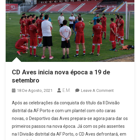
CD Aves inicia nova época a 19 de
setembro
E.M.
On
18 De Agosto, 2021
Leave A Comment
CD
Após as celebrações da conquista do título da II Divisão
Aves
distrital da AF Porto e com um plantel com oito caras
Inicia
novas, o Desportivo das Aves prepara-se agora para dar os
Nova
primeiros passos na nova época. Já com os pés assentes
Época
A
na I Divisão distrital da AF Porto, o CD Aves defrontará, em