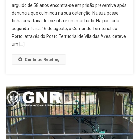
arguido de 58 anos encontra-se em prisão preventiva após
Vila
denuncia que culminou na sua detenção. Na sua posse
Das
tinha uma faca de cozinha e um machado. Na passada
Aves
Deteve
segunda-feira, 16 de agosto, o Comando Territorial do
Homem
Porto, através do Posto Territorial de Vila das Aves, deteve
Por
um […]
Violência
Doméstica
Continue Reading