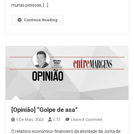
muitas pessoas, […]
Continue Reading
[Opinião] “Golpe de asa”
E.M.
On
5 De Maio, 2023
Leave A Comment
[Opinião]
O relatório económico-financeiro da atividade da Junta de
“Golpe