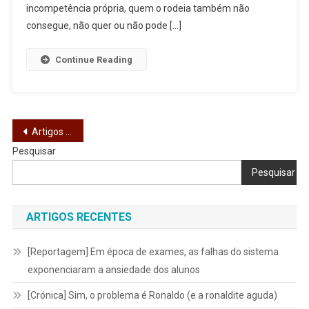
incompetência própria, quem o rodeia também não
consegue, não quer ou não pode […]
Continue Reading
Navegação
Artigos mais antigos
Pesquisar
de
Pesquisar
artigos
ARTIGOS RECENTES
[Reportagem] Em época de exames, as falhas do sistema
exponenciaram a ansiedade dos alunos
[Crónica] Sim, o problema é Ronaldo (e a ronaldite aguda)