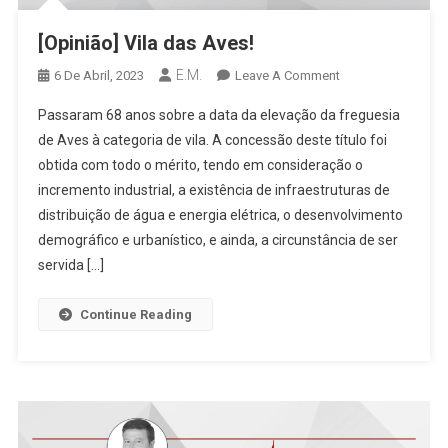
[Opinião] Vila das Aves!
E.M.
On
6 De Abril, 2023
Leave A Comment
[Opinião]
Passaram 68 anos sobre a data da elevação da freguesia
Vila
de Aves à categoria de vila. A concessão deste título foi
Das
obtida com todo o mérito, tendo em consideração o
Aves!
incremento industrial, a existência de infraestruturas de
distribuição de água e energia elétrica, o desenvolvimento
demográfico e urbanístico, e ainda, a circunstância de ser
servida […]
Continue Reading