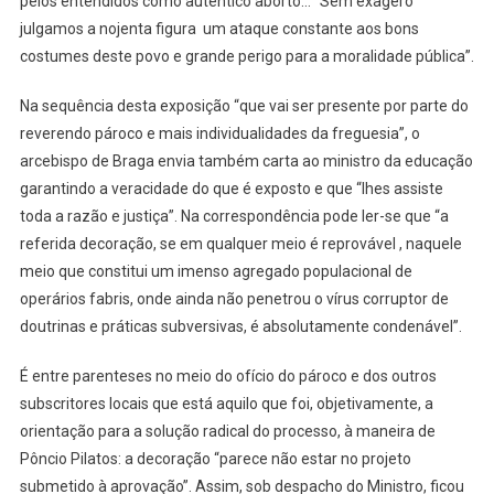
pelos entendidos como autêntico aborto… “Sem exagero
julgamos a nojenta figura um ataque constante aos bons
costumes deste povo e grande perigo para a moralidade pública”.
Na sequência desta exposição “que vai ser presente por parte do
reverendo pároco e mais individualidades da freguesia”, o
arcebispo de Braga envia também carta ao ministro da educação
garantindo a veracidade do que é exposto e que “lhes assiste
toda a razão e justiça”. Na correspondência pode ler-se que “a
referida decoração, se em qualquer meio é reprovável , naquele
meio que constitui um imenso agregado populacional de
operários fabris, onde ainda não penetrou o vírus corruptor de
doutrinas e práticas subversivas, é absolutamente condenável”.
É entre parenteses no meio do ofício do pároco e dos outros
subscritores locais que está aquilo que foi, objetivamente, a
orientação para a solução radical do processo, à maneira de
Pôncio Pilatos: a decoração “parece não estar no projeto
submetido à aprovação”. Assim, sob despacho do Ministro, ficou