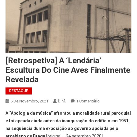
[Retrospetiva] A ‘lendária’
Escultura Do Cine Aves Finalmente
Revelada
DESTAQUE
E.M.
Em
5 De Novembro, 2021
1 Comentário
[Retrospetiva]
A “Apologia da música” afrontou a moralidade rural paroquial
A
e foi apeada ainda antes da inauguração do edifício em 1951,
‘lendária’
na sequência duma exposição ao governo apoiada pelo
Escultura
arcebispo de Braga
[original – 24 setembro 2020]
Do