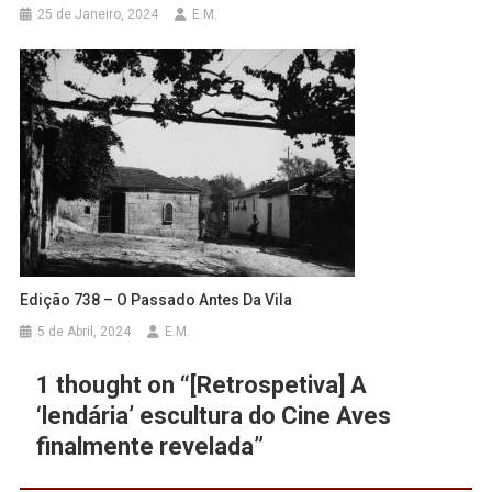
25 de Janeiro, 2024
E.M.
Edição 738 – O Passado Antes Da Vila
5 de Abril, 2024
E.M.
1 thought on “
[Retrospetiva] A
‘lendária’ escultura do Cine Aves
finalmente revelada
”