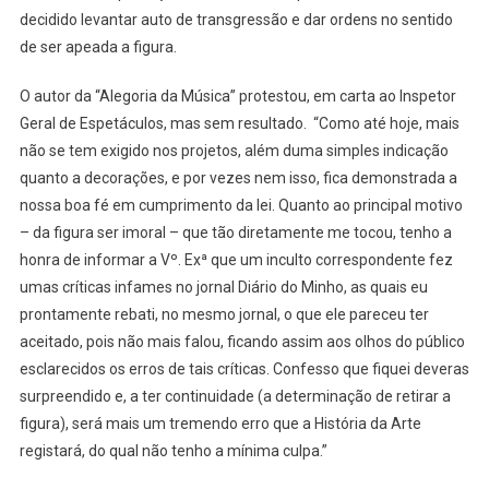
decidido levantar auto de transgressão e dar ordens no sentido
de ser apeada a figura.
O autor da “Alegoria da Música” protestou, em carta ao Inspetor
Geral de Espetáculos, mas sem resultado. “Como até hoje, mais
não se tem exigido nos projetos, além duma simples indicação
quanto a decorações, e por vezes nem isso, fica demonstrada a
nossa boa fé em cumprimento da lei. Quanto ao principal motivo
– da figura ser imoral – que tão diretamente me tocou, tenho a
honra de informar a Vº. Exª que um inculto correspondente fez
umas críticas infames no jornal Diário do Minho, as quais eu
prontamente rebati, no mesmo jornal, o que ele pareceu ter
aceitado, pois não mais falou, ficando assim aos olhos do público
esclarecidos os erros de tais críticas. Confesso que fiquei deveras
surpreendido e, a ter continuidade (a determinação de retirar a
figura), será mais um tremendo erro que a História da Arte
registará, do qual não tenho a mínima culpa.”