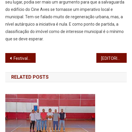
seu lugar, podia ser mais um argumento para que a salvaguarda
do edifício do Cine Aves se tornasse um imperativo local e
municipal. Tem-se falado muito de regeneração urbana, mas, a
nível autárquico a iniciativa é nula. E como ponto de partida, a
classificação do imóvel como de interesse municipal é o mínimo
que se deve esperar.
Navegação
Festival solidário traz Pedro Chagas Freitas e Sónia Araújo à Fábrica de Santo Thyrso
[EDITORIAL] Posso fazer alguma coisa pelo planeta?
de
RELATED POSTS
artigos