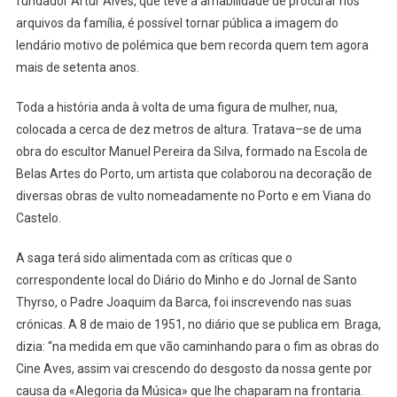
fundador Artur Alves, que teve a amabilidade de procurar nos
arquivos da família, é possível tornar pública a imagem do
lendário motivo de polémica que bem recorda quem tem agora
mais de setenta anos.
Toda a história anda à volta de uma figura de mulher, nua,
colocada a cerca de dez metros de altura. Tratava–se de uma
obra do escultor Manuel Pereira da Silva, formado na Escola de
Belas Artes do Porto, um artista que colaborou na decoração de
diversas obras de vulto nomeadamente no Porto e em Viana do
Castelo.
A saga terá sido alimentada com as críticas que o
correspondente local do Diário do Minho e do Jornal de Santo
Thyrso, o Padre Joaquim da Barca, foi inscrevendo nas suas
crónicas. A 8 de maio de 1951, no diário que se publica em Braga,
dizia: “na medida em que vão caminhando para o fim as obras do
Cine Aves, assim vai crescendo do desgosto da nossa gente por
causa da «Alegoria da Música» que lhe chaparam na frontaria.