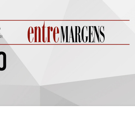
nião]