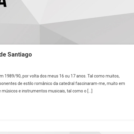
 de Santiago
nica]
em 1989/90, por volta dos meus 16 ou 17 anos. Tal como muitos,
im-
onentes de estilo românico da catedral fascinaram-me, muito em
nos”
e músicos e instrumentos musicais, tal como o […]
inho
tiago