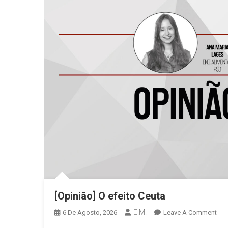
[Opinião] O efeito Ceuta
E.M.
On
6 De Agosto, 2026
Leave A Comment
[Opi