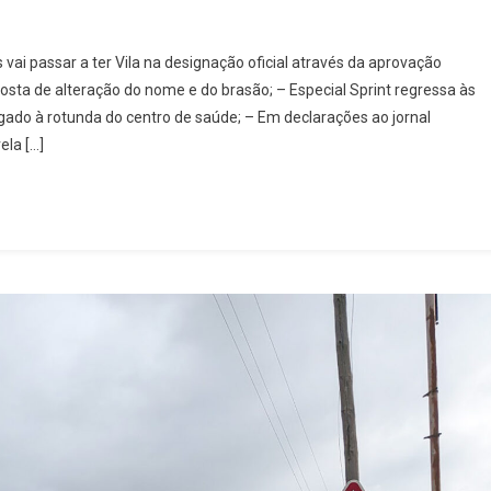
ção
ai passar a ter Vila na designação oficial através da aprovação
sta de alteração do nome e do brasão; – Especial Sprint regressa às
rgado à rotunda do centro de saúde; – Em declarações ao jornal
eiro
ela […]
a
ão
nte
m
to
a
r
e