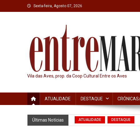
Skip
Sexta-feira, Agosto 07, 2026
to
content
Vila das Aves, prop. da Coop Cultural Entre os Aves
ATUALIDADE
DESTAQUE
CRÓNICAS/
CRÓNICAS/OPINIÃO
Diretor
Últimas Notícias
ATUALIDADE
DESTAQUE
ATUALIDADE
Ao fim de 71 a