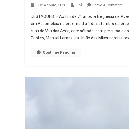
E.M.
On
6 De Agosto, 2026
Leave A Comment
Edi
DESTAQUES: – Ao fim de 71 anos, a freguesia de Aves v
792
em Assembleia no próximo dia 1 de setembro da propo
–
ruas de Vila das Aves, este sábado, com percurso ala
Rot
Público, Manuel Lemos, da União das Misericórdias rev
Par
Um
Ver
Continue Reading
Que
Co
Mui
Par
Frui
Ao
Ar
Livr