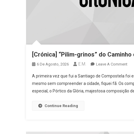
[Crónica] “Pilim-grinos” do Caminho
E.M.
On
6 De Agosto, 2026
Leave A Comment
[Cró
A primeira vez que fui a Santiago de Compostela foi 
“Pil
mesmo sem compreender a cidade, fiquei fã. Os comp
Gri
especial, o Pórtico da Glória, majestosa composição d
Do
Cam
De
Continue Reading
San