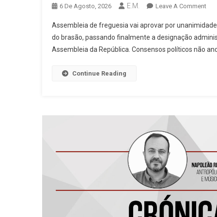
E.M.
On
6 De Agosto, 2026
Leave A Comment
Ao
Assembleia de freguesia vai aprovar por unanimidade
Fim
do brasão, passando finalmente a designação administr
De
Assembleia da República. Consensos políticos não and
71
Ano
A
Continue Reading
Fre
De
Ave
Vai
Pas
A
Ter
Vila
Na
Des
Ofic