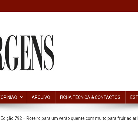
OPINIÃO
ARQUIVO
FICHA TÉCNICA & CONTACTOS
EST
[Editorial] “Fazer a Ponte”: 50 anos do projeto pedagógico de José 
Edição 792 – Roteiro para um verão quente com muito para fruir ao ar l
nos, a freguesia de Aves vai passar a ter Vila na designação oficial