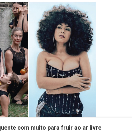
 Ribeiro
[Crónica] “Pilim-grinos” do Caminho de Santiago
OPINIÃO
[Opinião] O efeito Ceuta
reira
[Opinião] O trabalho de estar de férias
[Editorial] “Fazer a Ponte”: 50 anos do projeto pedagógico de José 
Edição 792 – Roteiro para um verão quente com muito para fruir ao ar l
uente com muito para fruir ao ar livre