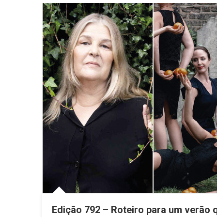
CRÓNICAS/OPINIÃO
Napoleão
Ana Maria Lages
CRÓNICAS/
CRÓNICAS/OPINIÃO
João Fer
CRÓNICAS/OPINIÃO
Diretor
ATUALIDADE
DESTAQUE
Edição 792 – Roteiro para um verão q