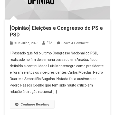
[Opinião] Eleições e Congresso do PS e
PSD
E.M.
On
9 De Julho, 2026
Leave A Comment
[Opinião]
1Passado que foi o último Congresso Nacional do PSD,
Eleições
realizado no fim de semana passado em Anadia, ficou
E
definida a continuidade Luís Montenegro como presidente
Congresso
e foram eleitos os vice-presidentes Carlos Moedas, Pedro
Do
PS
Duarte e Sebastião Bugalho. Notada foi a ausência de
E
Pedro Passos Coelho que tem sido muito crítico em
PSD
relação à direção nacional […]
Continue Reading