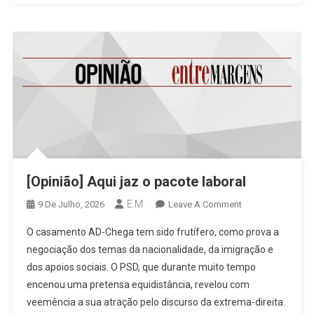
[Opinião] Aqui jaz o pacote laboral
E.M.
On
9 De Julho, 2026
Leave A Comment
[Opinião]
O casamento AD-Chega tem sido frutífero, como prova a
Aqui
negociação dos temas da nacionalidade, da imigração e
Jaz
dos apoios sociais. O PSD, que durante muito tempo
O
encenou uma pretensa equidistância, revelou com
Pacote
Laboral
veemência a sua atração pelo discurso da extrema-direita.