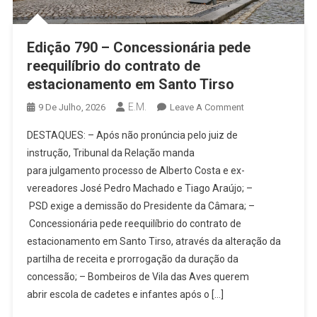
Edição 790 – Concessionária pede
reequilíbrio do contrato de
estacionamento em Santo Tirso
E.M.
On
9 De Julho, 2026
Leave A Comment
Edição
DESTAQUES: – Após não pronúncia pelo juiz de
790
instrução, Tribunal da Relação manda
–
para julgamento processo de Alberto Costa e ex-
Concessionária
vereadores José Pedro Machado e Tiago Araújo; –
Pede
Reequilíbrio
PSD exige a demissão do Presidente da Câmara; –
Do
Concessionária pede reequilíbrio do contrato de
Contrato
estacionamento em Santo Tirso, através da alteração da
De
partilha de receita e prorrogação da duração da
Estacionamento
concessão; – Bombeiros de Vila das Aves querem
Em
abrir escola de cadetes e infantes após o […]
Santo