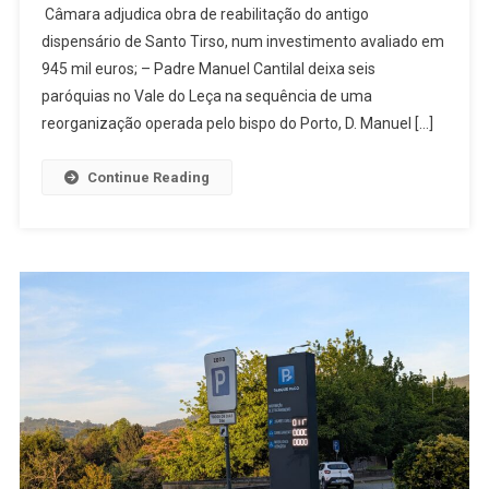
Alcança
Câmara adjudica obra de reabilitação do antigo
O
dispensário de Santo Tirso, num investimento avaliado em
Número
945 mil euros; – Padre Manuel Cantilal deixa seis
1
paróquias no Vale do Leça na sequência de uma
Do
reorganização operada pelo bispo do Porto, D. Manuel […]
Ranking
Mundial
Continue Reading
De
Karaté