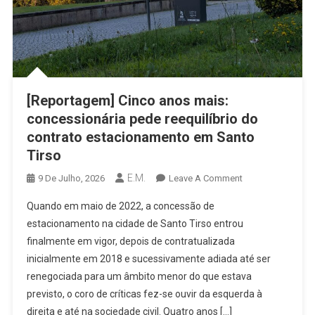
[Reportagem] Cinco anos mais:
concessionária pede reequilíbrio do
contrato estacionamento em Santo
Tirso
E.M.
On
9 De Julho, 2026
Leave A Comment
[Reportagem]
Quando em maio de 2022, a concessão de
Cinco
estacionamento na cidade de Santo Tirso entrou
Anos
finalmente em vigor, depois de contratualizada
Mais:
inicialmente em 2018 e sucessivamente adiada até ser
Concessionária
Pede
renegociada para um âmbito menor do que estava
Reequilíbrio
previsto, o coro de críticas fez-se ouvir da esquerda à
Do
direita e até na sociedade civil. Quatro anos […]