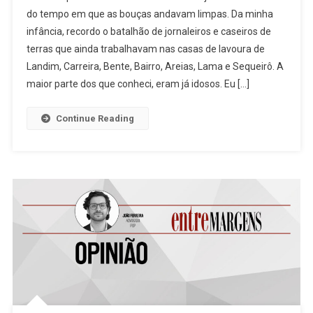
Da
do tempo em que as bouças andavam limpas. Da minha
Miséria
infância, recordo o batalhão de jornaleiros e caseiros de
De
terras que ainda trabalhavam nas casas de lavoura de
Ter
Que
Landim, Carreira, Bente, Bairro, Areias, Lama e Sequeirô. A
Roubar
maior parte dos que conheci, eram já idosos. Eu […]
Lenha,
À
Continue Reading
Miserabilidade
Florestal