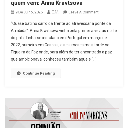
quem vem: Anna Kravtsova
E.M.
On
9 De Julho, 2026
Leave A Comment
[Reportagem]
“Quase bati no carro da frente ao atravessar a ponte da
Retratos
Arrábida”. Anna Kravtsova vinha pela primeira vez ao norte
De
do país. Tinha-se instalado em Portugal em março de
Quem
2022, primeiro em Cascais, e seis meses mais tarde na
Vai
E
Figueira da Foz onde, para além de ter encontrado a paz
De
que ambicionava, conheceu também aquele […]
Quem
Vem:
Continue Reading
Anna
Kravtsova