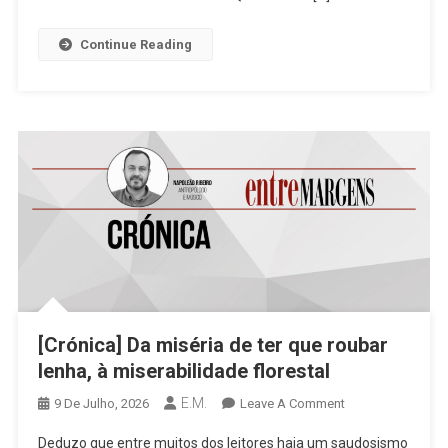
Contrato
Estacionamento
Continue Reading
Em
Santo
Tirso
[Crónica] Da miséria de ter que roubar
lenha, à miserabilidade florestal
E.M.
On
9 De Julho, 2026
Leave A Comment
[Crónica]
Deduzo que entre muitos dos leitores haja um saudosismo