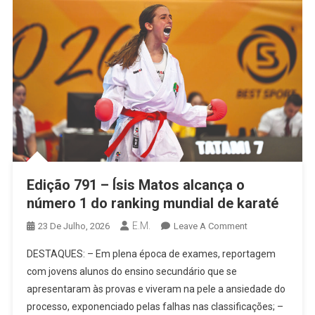
Edição 791 – Ísis Matos alcança o
número 1 do ranking mundial de karaté
E.M.
On
23 De Julho, 2026
Leave A Comment
Edição
DESTAQUES: – Em plena época de exames, reportagem
791
com jovens alunos do ensino secundário que se
–
apresentaram às provas e viveram na pele a ansiedade do
Ísis
processo, exponenciado pelas falhas nas classificações; –
Matos