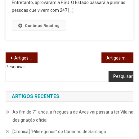
Entretanto, aprovaram a PSU. O Estado passará a punir as
pessoas que vivem com 247 […]
Continue Reading
Navegação
Artigos mais antigos
Artigos mais recentes
Pesquisar
de
Pesquisar
artigos
ARTIGOS RECENTES
Ao fim de 71 anos, a freguesia de Aves vai passar a ter Vila na
designação oficial
[Crónica] “Pilim-grinos” do Caminho de Santiago