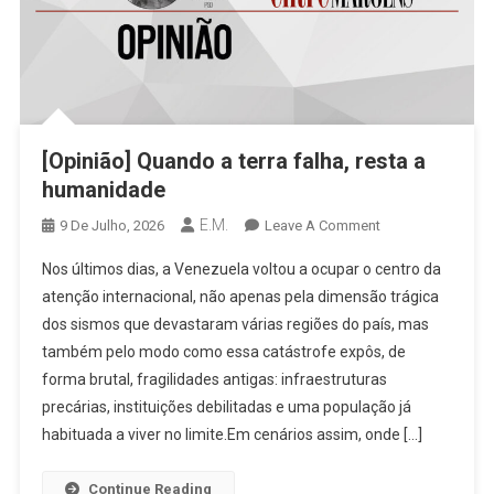
[Opinião] Quando a terra falha, resta a
humanidade
E.M.
On
9 De Julho, 2026
Leave A Comment
[Opinião]
Nos últimos dias, a Venezuela voltou a ocupar o centro da
Quando
atenção internacional, não apenas pela dimensão trágica
A
dos sismos que devastaram várias regiões do país, mas
Terra
também pelo modo como essa catástrofe expôs, de
Falha,
Resta
forma brutal, fragilidades antigas: infraestruturas
A
precárias, instituições debilitadas e uma população já
Humanidade
habituada a viver no limite.Em cenários assim, onde […]
Continue Reading