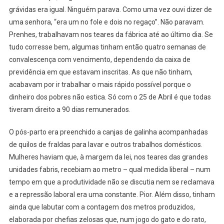
grávidas era igual. Ninguém parava. Como uma vez ouvi dizer de
uma senhora, “era um no fole e dois no regaço”. Não paravam.
Prenhes, trabalhavam nos teares da fábrica até ao último dia. Se
tudo corresse bem, algumas tinham então quatro semanas de
convalescença com vencimento, dependendo da caixa de
previdência em que estavam inscritas. As que não tinham,
acabavam por ir trabalhar o mais rápido possível porque o
dinheiro dos pobres não estica. Só com o 25 de Abril é que todas
tiveram direito a 90 dias remunerados.
O pós-parto era preenchido a canjas de galinha acompanhadas
de quilos de fraldas para lavar e outros trabalhos domésticos.
Mulheres haviam que, à margem da lei, nos teares das grandes
unidades fabris, recebiam ao metro – qual medida liberal – num
tempo em que a produtividade não se discutia nem se reclamava
e a repressão laboral era uma constante. Pior. Além disso, tinham
ainda que labutar com a contagem dos metros produzidos,
elaborada por chefias zelosas que, num jogo do gato e do rato,