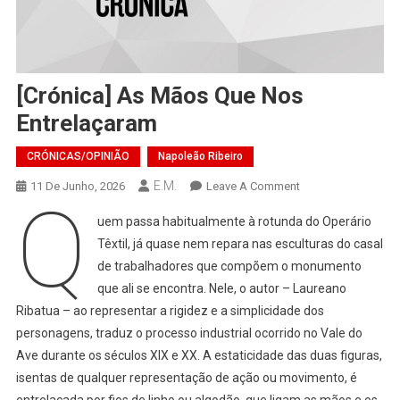
[Crónica] As Mãos Que Nos
Entrelaçaram
CRÓNICAS/OPINIÃO
Napoleão Ribeiro
E.M.
On
11 De Junho, 2026
Leave A Comment
Q
[Crónica]
uem passa habitualmente à rotunda do Operário
As
Têxtil, já quase nem repara nas esculturas do casal
Mãos
de trabalhadores que compõem o monumento
Que
que ali se encontra. Nele, o autor – Laureano
Nos
Entrelaçaram
Ribatua – ao representar a rigidez e a simplicidade dos
personagens, traduz o processo industrial ocorrido no Vale do
Ave durante os séculos XIX e XX. A estaticidade das duas figuras,
isentas de qualquer representação de ação ou movimento, é