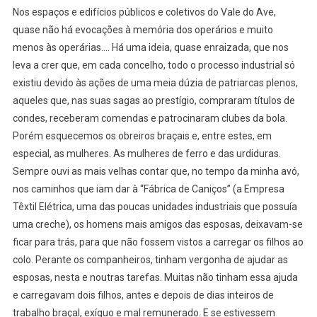
Nos espaços e edifícios públicos e coletivos do Vale do Ave,
quase não há evocações à memória dos operários e muito
menos às operárias…. Há uma ideia, quase enraizada, que nos
leva a crer que, em cada concelho, todo o processo industrial só
existiu devido às ações de uma meia dúzia de patriarcas plenos,
aqueles que, nas suas sagas ao prestígio, compraram títulos de
condes, receberam comendas e patrocinaram clubes da bola.
Porém esquecemos os obreiros braçais e, entre estes, em
especial, as mulheres. As mulheres de ferro e das urdiduras.
Sempre ouvi as mais velhas contar que, no tempo da minha avó,
nos caminhos que iam dar à “Fábrica de Caniços” (a Empresa
Têxtil Elétrica, uma das poucas unidades industriais que possuía
uma creche), os homens mais amigos das esposas, deixavam-se
ficar para trás, para que não fossem vistos a carregar os filhos ao
colo. Perante os companheiros, tinham vergonha de ajudar as
esposas, nesta e noutras tarefas. Muitas não tinham essa ajuda
e carregavam dois filhos, antes e depois de dias inteiros de
trabalho braçal, exíguo e mal remunerado. E se estivessem