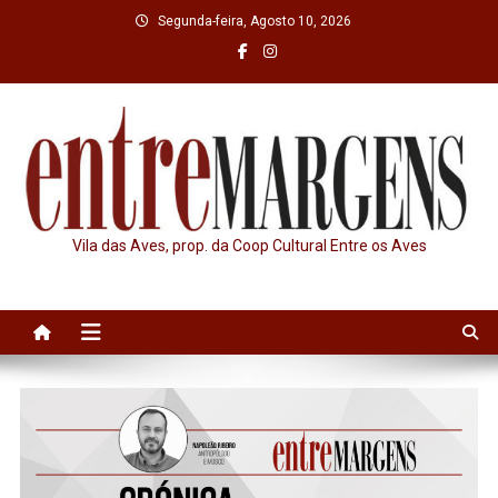
Skip
Segunda-feira, Agosto 10, 2026
to
content
Vila das Aves, prop. da Coop Cultural Entre os Aves