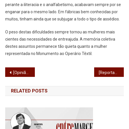
perante a iliteracia e o analfabetismo, acabavam sempre por se
enganar para o mesmo lado. Em fábricas bem conhecidas por
muitos, tinham ainda que se subjugar a todo o tipo de assédios.
O peso destas dificuldades sempre tornou as mulheres mais
cientes das necessidades de entreajuda. A memória coletiva
destes assuntos permanece tão quieta quanto a mulher
representada no Monumento ao Operário Têxtil.
Navegação
[Opinião] Relato da Greve Geral
[Reportagem] Retratos de quem vai e de quem vem: António Areal
de
RELATED POSTS
artigos