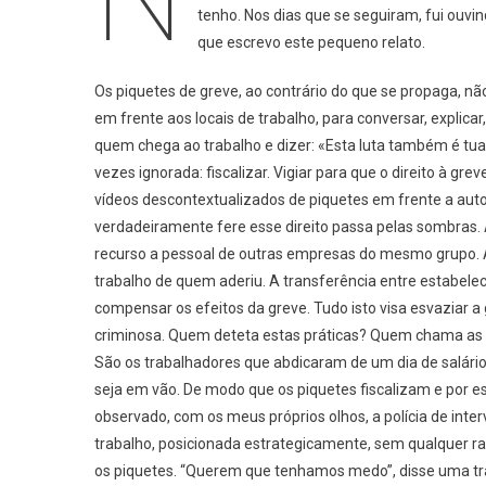
tenho. Nos dias que se seguiram, fui ouvin
Greve
que escrevo este pequeno relato.
Geral
Os piquetes de greve, ao contrário do que se propaga, nã
em frente aos locais de trabalho, para conversar, explicar
quem chega ao trabalho e dizer: «Esta luta também é tua
vezes ignorada: fiscalizar. Vigiar para que o direito à gr
vídeos descontextualizados de piquetes em frente a autoca
verdadeiramente fere esse direito passa pelas sombras. A
recurso a pessoal de outras empresas do mesmo grupo. A
trabalho de quem aderiu. A transferência entre estabele
compensar os efeitos da greve. Tudo isto visa esvaziar a
criminosa. Quem deteta estas práticas? Quem chama as for
São os trabalhadores que abdicaram de um dia de salário
seja em vão. De modo que os piquetes fiscalizam e por e
observado, com os meus próprios olhos, a polícia de inte
trabalho, posicionada estrategicamente, sem qualquer ra
os piquetes. “Querem que tenhamos medo”, disse uma traba