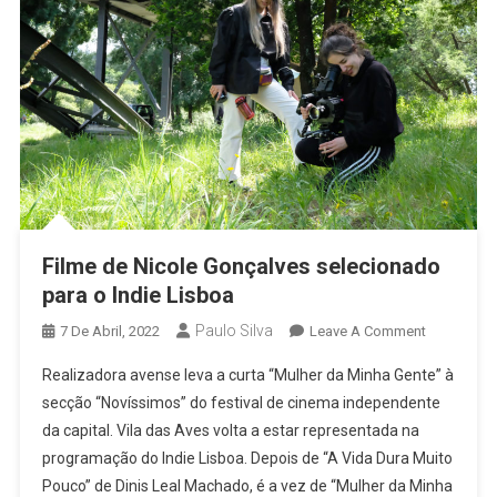
Filme de Nicole Gonçalves selecionado
para o Indie Lisboa
Paulo Silva
On
7 De Abril, 2022
Leave A Comment
Filme
Realizadora avense leva a curta “Mulher da Minha Gente” à
De
secção “Novíssimos” do festival de cinema independente
Nicole
da capital. Vila das Aves volta a estar representada na
Gonçalves
programação do Indie Lisboa. Depois de “A Vida Dura Muito
Seleciona
Para
Pouco” de Dinis Leal Machado, é a vez de “Mulher da Minha