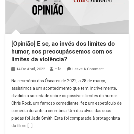
[Opinião] E se, ao invés dos limites do
humor, nos preocupássemos com os
limites da violência?
E.M.
On
14 De Abril, 2022
Leave A Comment
[Opinião]
Na cerimónia dos Óscares de 2022, a 28 de março,
E
assistimos a um acontecimento que tem, incrivelmente,
Se,
dividido a sociedade sobre os possíveis limites do humor.
Ao
Chris Rock, um famoso comediante, fez um espetáculo de
Invés
Dos
comédia durante a cerimónia. Um dos alvos das suas
Limites
piadas foi Jada Smith. Esta foi comparada à protagonista
Do
do filme […]
Humor,