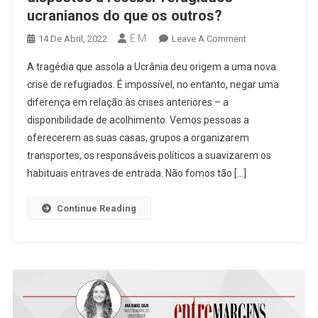
ucranianos do que os outros?
E.M.
On
14 De Abril, 2022
Leave A Comment
[Crónica]
A tragédia que assola a Ucrânia deu origem a uma nova
Porque
crise de refugiados. É impossível, no entanto, negar uma
Estamos
diferença em relação às crises anteriores – a
Mais
disponibilidade de acolhimento. Vemos pessoas a
Dispostos
A
oferecerem as suas casas, grupos a organizarem
Receber
transportes, os responsáveis políticos a suavizarem os
Refugiados
habituais entraves de entrada. Não fomos tão […]
Ucranianos
Do
Continue Reading
Que
Os
Outros?