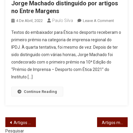
Jorge Machado distinguido por artigos
no Entre Margens
Paulo Silva
On
4 De Abril, 2022
Leave A Comment
Jorge
Textos do embaixador para Ética no desporto receberam o
Machado
primeiro prémio na categoria de imprensa regional do
Distinguid
IPDJ. À quarta tentativa, foi mesmo de vez. Depois de ter
Por
sido distinguido com várias honras, Jorge Machado foi
Artigos
No
condecorado com o primeiro prémio na 10ª Edição do
Entre
“Prémio de Imprensa – Desporto com Ética 2021” do
Margens
Instituto […]
Continue Reading
Navegação
Artigos mais antigos
Artigos mais recentes
Pesquisar