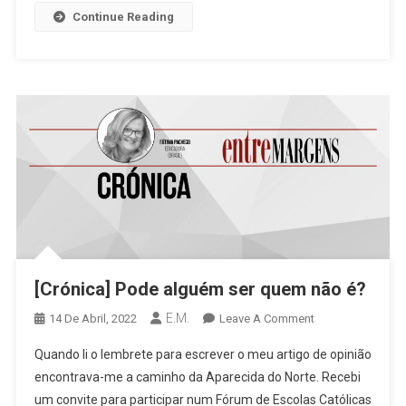
Continue Reading
[Crónica] Pode alguém ser quem não é?
E.M.
On
14 De Abril, 2022
Leave A Comment
[Crónica]
Quando li o lembrete para escrever o meu artigo de opinião
Pode
encontrava-me a caminho da Aparecida do Norte. Recebi
Alguém
um convite para participar num Fórum de Escolas Católicas
Ser