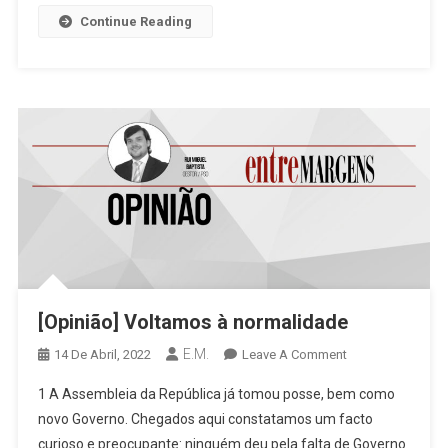
Nos
Continue Reading
Preocupássemos
Com
Os
Limites
Da
Violência?
[Opinião] Voltamos à normalidade
E.M.
On
14 De Abril, 2022
Leave A Comment
[Opinião]
1 A Assembleia da República já tomou posse, bem como
Voltamos
novo Governo. Chegados aqui constatamos um facto
À
curioso e preocupante: ninguém deu pela falta de Governo
Normalidade