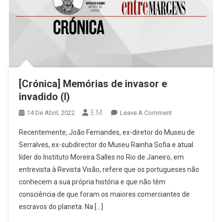
[Crónica] Memórias de invasor e
invadido (I)
E.M.
On
14 De Abril, 2022
Leave A Comment
[Crónica]
Recentemente, João Fernandes, ex-diretor do Museu de
Memórias
Serralves, ex-subdirector do Museu Rainha Sofia e atual
De
líder do Instituto Moreira Salles no Rio de Janeiro, em
Invasor
entrevista à Revista Visão, refere que os portugueses não
E
Invadido
conhecem a sua própria história e que não têm
(I)
consciência de que foram os maiores comerciantes de
escravos do planeta. Na […]