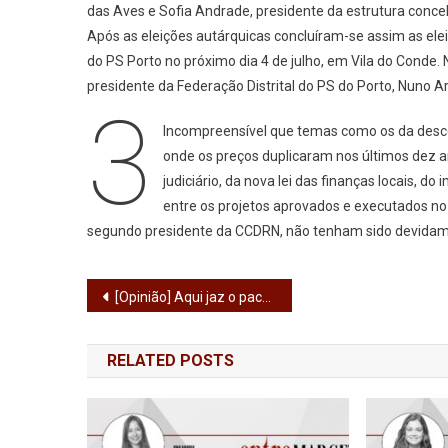
das Aves e Sofia Andrade, presidente da estrutura concel
Após as eleições autárquicas concluíram-se assim as elei
do PS Porto no próximo dia 4 de julho, em Vila do Conde.
presidente da Federação Distrital do PS do Porto, Nuno Ar
3
Incompreensível que temas como os da desce
onde os preços duplicaram nos últimos dez a
judiciário, da nova lei das finanças locais, d
entre os projetos aprovados e executados n
segundo presidente da CCDRN, não tenham sido devidame
Navegação
[Opinião] Aqui jaz o pacote laboral
de
RELATED POSTS
artigos