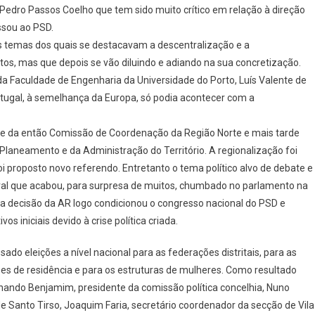
Pedro Passos Coelho que tem sido muito crítico em relação à direção
so
ssou ao PSD.
 temas dos quais se destacavam a descentralização e a
s, mas que depois se vão diluindo e adiando na sua concretização.
a Faculdade de Engenharia da Universidade do Porto, Luís Valente de
tugal, à semelhança da Europa, só podia acontecer com a
nte da então Comissão de Coordenação da Região Norte e mais tarde
Planeamento e da Administração do Território. A regionalização foi
i proposto novo referendo. Entretanto o tema político alvo de debate e
ral que acabou, para surpresa de muitos, chumbado no parlamento na
 a decisão da AR logo condicionou o congresso nacional do PSD e
s iniciais devido à crise política criada.
o eleições a nível nacional para as federações distritais, para as
ões de residência e para os estruturas de mulheres. Como resultado
rnando Benjamim, presidente da comissão política concelhia, Nuno
e Santo Tirso, Joaquim Faria, secretário coordenador da secção de Vila