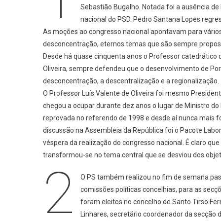
Sebastião Bugalho. Notada foi a ausência de 
Congres
nacional do PSD. Pedro Santana Lopes regre
Do
PS
As moções ao congresso nacional apontavam para vários
E
desconcentração, eternos temas que são sempre proposto
PSD
Desde há quase cinquenta anos o Professor catedrático d
Oliveira, sempre defendeu que o desenvolvimento de Por
desconcentração, a descentralização e a regionalização.
O Professor Luís Valente de Oliveira foi mesmo Preside
chegou a ocupar durante dez anos o lugar de Ministro do 
reprovada no referendo de 1998 e desde aí nunca mais fo
discussão na Assembleia da República foi o Pacote Labo
véspera da realização do congresso nacional. É claro que
transformou-se no tema central que se desviou dos objetivo
2
O PS também realizou no fim de semana passad
comissões políticas concelhias, para as secç
foram eleitos no concelho de Santo Tirso Fe
Linhares, secretário coordenador da secção d