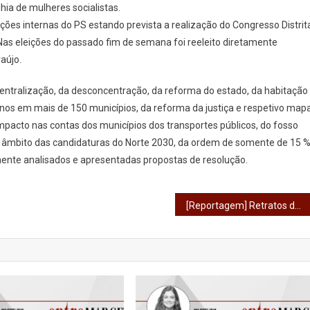
hia de mulheres socialistas.
ções internas do PS estando prevista a realização do Congresso Distrit
 Nas eleições do passado fim de semana foi reeleito diretamente
aújo.
ntralização, da desconcentração, da reforma do estado, da habitação
nos em mais de 150 municípios, da reforma da justiça e respetivo map
o impacto nas contas dos municípios dos transportes públicos, do fosso
o âmbito das candidaturas do Norte 2030, da ordem de somente de 15 
nte analisados e apresentadas propostas de resolução.
[Reportagem] Retratos de quem vai e de quem vem: Anna Kravtsova