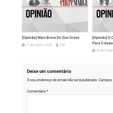
[Opinião] Mais Breve Do Que Greve
[Opinião] O 
Para O Avanç
11 de Junho, 2026
E.M.
20 de Fever
Deixe um comentário
O seu endereço de email não será publicado.
Campos 
Comentário
*