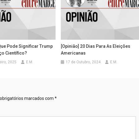
Que Pode Significar Trump
[Opinião] 20 Dias Para As Eleições
o Científico?
Americanas
eiro, 2025
E.M.
17 de Outubro, 2024
E.M.
obrigatórios marcados com
*