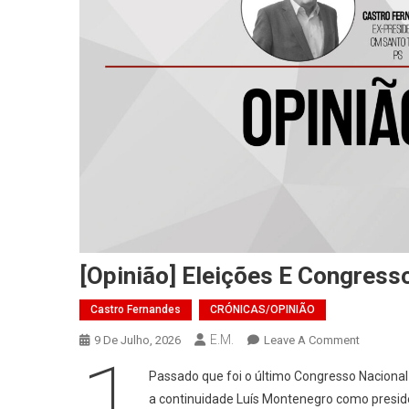
[Opinião] Eleições E Congress
Castro Fernandes
CRÓNICAS/OPINIÃO
E.M.
On
9 De Julho, 2026
Leave A Comment
1
[Opinião]
Passado que foi o último Congresso Nacional
Eleições
a continuidade Luís Montenegro como preside
E