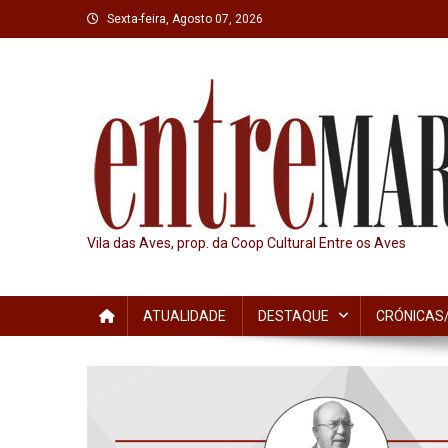
Skip
Sexta-feira, Agosto 07, 2026
to
content
Vila das Aves, prop. da Coop Cultural Entre os Aves
ATUALIDADE
DESTAQUE
CRÓNICAS/