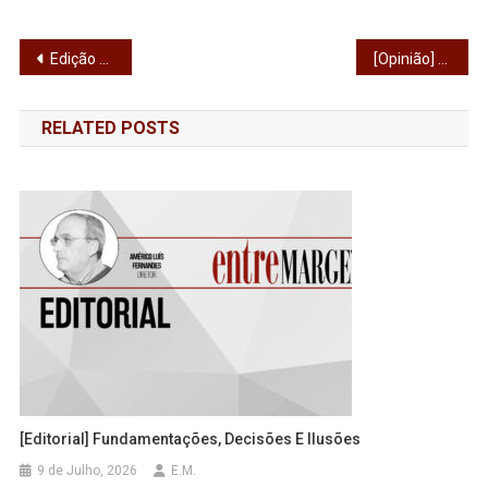
Navegação
Edição 789 – Nas Fontainhas, o São João ganha vida e pulsão popular
[Opinião] Aqui jaz o pacote laboral
de
RELATED POSTS
artigos
[Editorial] Fundamentações, Decisões E Ilusões
9 de Julho, 2026
E.M.