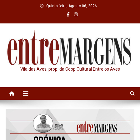
Skip
Quinta-feira, Agosto 06, 2026
to
content
Vila das Aves, prop. da Coop Cultural Entre os Aves