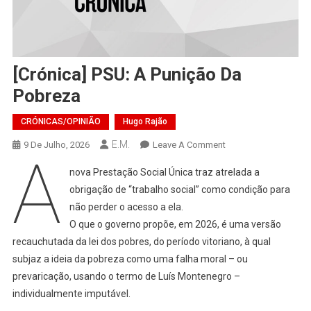
[Crónica] PSU: A Punição Da
Pobreza
CRÓNICAS/OPINIÃO
Hugo Rajão
E.M.
On
9 De Julho, 2026
Leave A Comment
A
[Crónica]
nova Prestação Social Única traz atrelada a
PSU:
obrigação de “trabalho social” como condição para
A
não perder o acesso a ela.
Punição
O que o governo propõe, em 2026, é uma versão
Da
Pobreza
recauchutada da lei dos pobres, do período vitoriano, à qual
subjaz a ideia da pobreza como uma falha moral – ou
prevaricação, usando o termo de Luís Montenegro –
individualmente imputável.