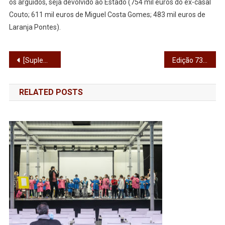
os arguidos, seja devolvido ao Estado (754 mil euros do ex-casal
Couto; 611 mil euros de Miguel Costa Gomes; 483 mil euros de
Laranja Pontes).
Navegação
[Suplemento de Natal] As “Peixonas” de Edgar Moreira Carneiro são “prática de pura liberdade”
Edição 731 – Manuel Pizarro inaugurou novo internamento de saúde mental do hospital de Santo Tirso
de
RELATED POSTS
artigos