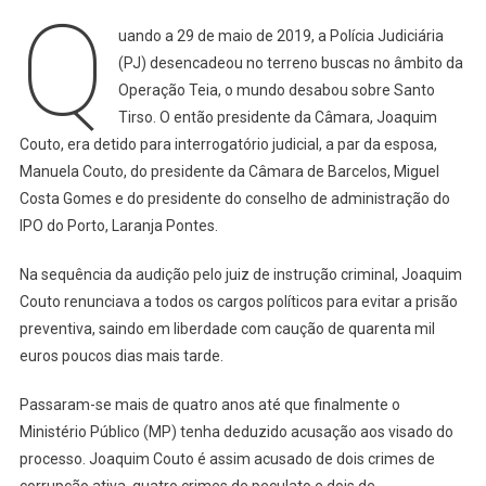
Q
Couto
uando a 29 de maio de 2019, a Polícia Judiciária
De
Corrupç
(PJ) desencadeou no terreno buscas no âmbito da
Peculato
Operação Teia, o mundo desabou sobre Santo
E
Tirso. O então presidente da Câmara, Joaquim
Prevaric
Couto, era detido para interrogatório judicial, a par da esposa,
Manuela Couto, do presidente da Câmara de Barcelos, Miguel
Costa Gomes e do presidente do conselho de administração do
IPO do Porto, Laranja Pontes.
Na sequência da audição pelo juiz de instrução criminal, Joaquim
Couto renunciava a todos os cargos políticos para evitar a prisão
preventiva, saindo em liberdade com caução de quarenta mil
euros poucos dias mais tarde.
Passaram-se mais de quatro anos até que finalmente o
Ministério Público (MP) tenha deduzido acusação aos visado do
processo. Joaquim Couto é assim acusado de dois crimes de