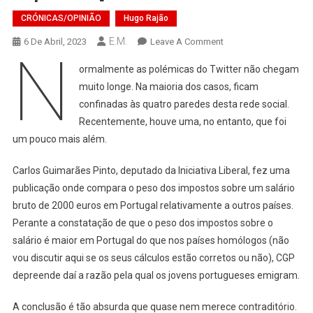
CRÓNICAS/OPINIÃO
Hugo Rajão
E.M.
On
6 De Abril, 2023
Leave A Comment
N
[Crónica]
ormalmente as polémicas do Twitter não chegam
Quem
muito longe. Na maioria dos casos, ficam
Ganha
confinadas às quatro paredes desta rede social.
2000
Recentemente, houve uma, no entanto, que foi
Euros
Brutos
um pouco mais além.
É
Rico?
Carlos Guimarães Pinto, deputado da Iniciativa Liberal, fez uma
Não,
publicação onde compara o peso dos impostos sobre um salário
Sim,
bruto de 2000 euros em Portugal relativamente a outros países.
Talvez,
Perante a constatação de que o peso dos impostos sobre o
Depende…
salário é maior em Portugal do que nos países homólogos (não
[
vou discutir aqui se os seus cálculos estão corretos ou não), CGP
depreende daí a razão pela qual os jovens portugueses emigram.
A conclusão é tão absurda que quase nem merece contraditório.