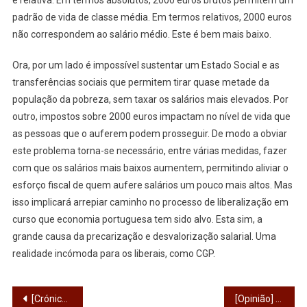
e relativa. Em termos absolutos, 2000 euros brutos permitem um
padrão de vida de classe média. Em termos relativos, 2000 euros
não correspondem ao salário médio. Este é bem mais baixo.
Ora, por um lado é impossível sustentar um Estado Social e as
transferências sociais que permitem tirar quase metade da
população da pobreza, sem taxar os salários mais elevados. Por
outro, impostos sobre 2000 euros impactam no nível de vida que
as pessoas que o auferem podem prosseguir. De modo a obviar
este problema torna-se necessário, entre várias medidas, fazer
com que os salários mais baixos aumentem, permitindo aliviar o
esforço fiscal de quem aufere salários um pouco mais altos. Mas
isso implicará arrepiar caminho no processo de liberalização em
curso que economia portuguesa tem sido alvo. Esta sim, a
grande causa da precarização e desvalorização salarial. Uma
realidade incómoda para os liberais, como CGP.
Navegação
[Crónica] Pode Alguém Ser Quem Não É?
[Opinião] Via sacra quaresmal