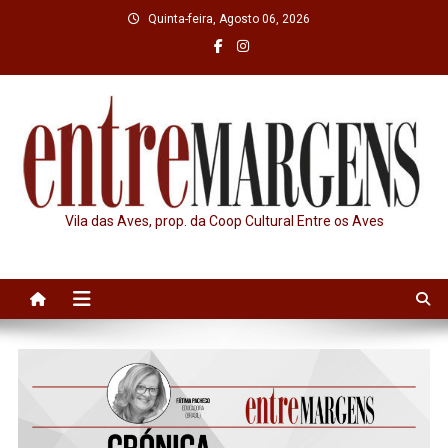
Skip
Quinta-feira, Agosto 06, 2026
to
content
Vila das Aves, prop. da Coop Cultural Entre os Aves