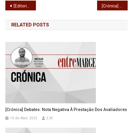
Navegação
[Editorial] A reforma das reformas e a esperança de vida
[Crónica] Quem ganha 2000 euros brutos é rico? Não, sim, talvez, depende…[
de
RELATED POSTS
artigos
[Crónica] Debates: Nota Negativa À Prestação Dos Avaliadores
10 de Abril, 2025
E.M.