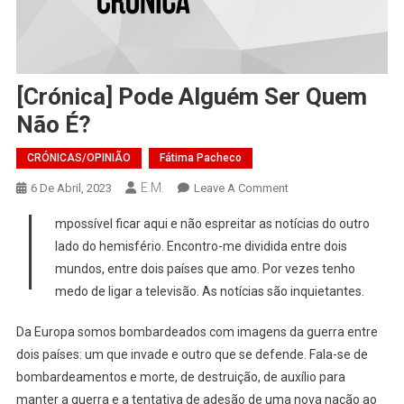
[Crónica] Pode Alguém Ser Quem
Não É?
CRÓNICAS/OPINIÃO
Fátima Pacheco
E.M.
On
6 De Abril, 2023
Leave A Comment
I
[Crónica]
mpossível ficar aqui e não espreitar as notícias do outro
Pode
lado do hemisfério. Encontro-me dividida entre dois
Alguém
mundos, entre dois países que amo. Por vezes tenho
Ser
medo de ligar a televisão. As notícias são inquietantes.
Quem
Não
Da Europa somos bombardeados com imagens da guerra entre
É?
dois países: um que invade e outro que se defende. Fala-se de
bombardeamentos e morte, de destruição, de auxílio para
manter a guerra e a tentativa de adesão de uma nova nação ao