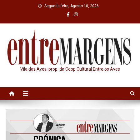
Skip
Segunda-feira, Agosto 10, 2026
to
content
Vila das Aves, prop. da Coop Cultural Entre os Aves