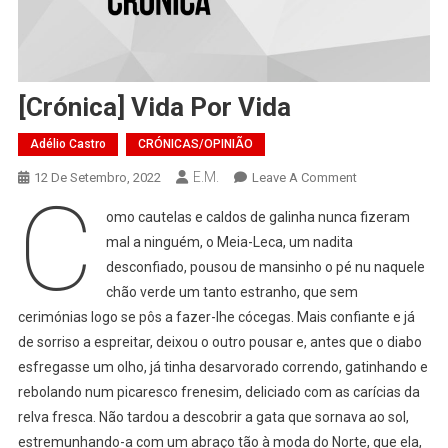
[Crónica] Vida Por Vida
Adélio Castro
CRÓNICAS/OPINIÃO
E.M.
On
12 De Setembro, 2022
Leave A Comment
C
[Crónica]
omo cautelas e caldos de galinha nunca fizeram
Vida
mal a ninguém, o Meia-Leca, um nadita
Por
desconfiado, pousou de mansinho o pé nu naquele
Vida
chão verde um tanto estranho, que sem
cerimónias logo se pôs a fazer-lhe cócegas. Mais confiante e já
de sorriso a espreitar, deixou o outro pousar e, antes que o diabo
esfregasse um olho, já tinha desarvorado correndo, gatinhando e
rebolando num picaresco frenesim, deliciado com as carícias da
relva fresca. Não tardou a descobrir a gata que sornava ao sol,
estremunhando-a com um abraço tão à moda do Norte, que ela,