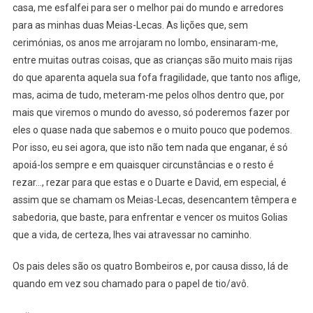
casa, me esfalfei para ser o melhor pai do mundo e arredores
para as minhas duas Meias-Lecas. As lições que, sem
cerimónias, os anos me arrojaram no lombo, ensinaram-me,
entre muitas outras coisas, que as crianças são muito mais rijas
do que aparenta aquela sua fofa fragilidade, que tanto nos aflige,
mas, acima de tudo, meteram-me pelos olhos dentro que, por
mais que viremos o mundo do avesso, só poderemos fazer por
eles o quase nada que sabemos e o muito pouco que podemos.
Por isso, eu sei agora, que isto não tem nada que enganar, é só
apoiá-los sempre e em quaisquer circunstâncias e o resto é
rezar…, rezar para que estas e o Duarte e David, em especial, é
assim que se chamam os Meias-Lecas, desencantem têmpera e
sabedoria, que baste, para enfrentar e vencer os muitos Golias
que a vida, de certeza, lhes vai atravessar no caminho.
Os pais deles são os quatro Bombeiros e, por causa disso, lá de
quando em vez sou chamado para o papel de tio/avô.