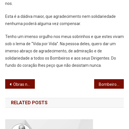
nos.
Esta é a dádiva maior, que agradecimento nem solidariedade
nenhuma poderá alguma vez compensar.
Tenho um imenso orgulho nos meus sobrinhos e que estes vivam
sob o lema de “Vida por Vida”. Na pessoa deles, quero dar um
imenso abraço de agradecimento, de admiração e de
solidariedade a todos os Bombeiros e aos seus Dirigentes. Do
fundo do coração lhes peço que não desistam nunca.
Navegação
Obras na rua D. Afonso Henriques já se iniciaram
Bombeiros de Vila das Aves promovem convívio motard solidário
de
RELATED POSTS
artigos