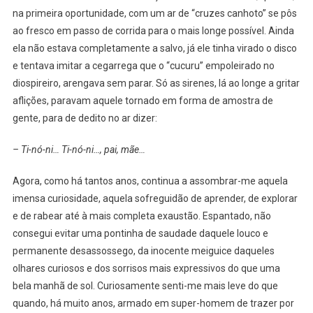
na primeira oportunidade, com um ar de “cruzes canhoto” se pôs
ao fresco em passo de corrida para o mais longe possível. Ainda
ela não estava completamente a salvo, já ele tinha virado o disco
e tentava imitar a cegarrega que o “cucuru” empoleirado no
diospireiro, arengava sem parar. Só as sirenes, lá ao longe a gritar
aflições, paravam aquele tornado em forma de amostra de
gente, para de dedito no ar dizer:
– Ti-nó-ni… Ti-nó-ni…, pai, mãe…
Agora, como há tantos anos, continua a assombrar-me aquela
imensa curiosidade, aquela sofreguidão de aprender, de explorar
e de rabear até à mais completa exaustão. Espantado, não
consegui evitar uma pontinha de saudade daquele louco e
permanente desassossego, da inocente meiguice daqueles
olhares curiosos e dos sorrisos mais expressivos do que uma
bela manhã de sol. Curiosamente senti-me mais leve do que
quando, há muito anos, armado em super-homem de trazer por