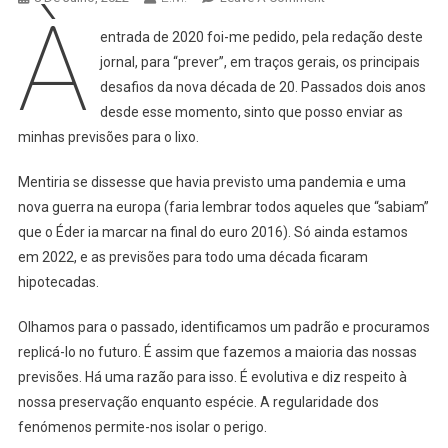
À
[Crónica]
entrada de 2020 foi-me pedido, pela redação deste
A
jornal, para “prever”, em traços gerais, os principais
Falácia
desafios da nova década de 20. Passados dois anos
Da
desde esse momento, sinto que posso enviar as
Previsão
minhas previsões para o lixo.
Mentiria se dissesse que havia previsto uma pandemia e uma
nova guerra na europa (faria lembrar todos aqueles que “sabiam”
que o Éder ia marcar na final do euro 2016). Só ainda estamos
em 2022, e as previsões para todo uma década ficaram
hipotecadas.
Olhamos para o passado, identificamos um padrão e procuramos
replicá-lo no futuro. É assim que fazemos a maioria das nossas
previsões. Há uma razão para isso. É evolutiva e diz respeito à
nossa preservação enquanto espécie. A regularidade dos
fenómenos permite-nos isolar o perigo.