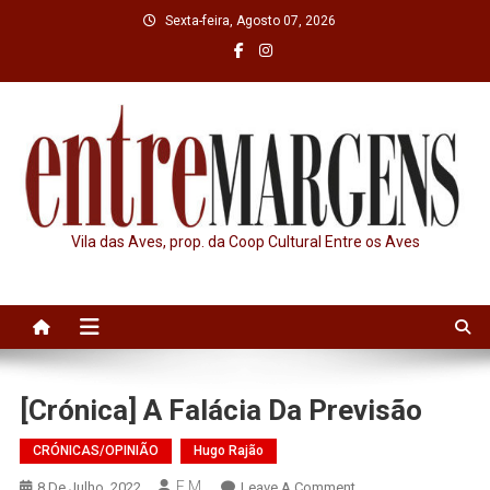
Skip
Sexta-feira, Agosto 07, 2026
to
content
Vila das Aves, prop. da Coop Cultural Entre os Aves
[Crónica] A Falácia Da Previsão
CRÓNICAS/OPINIÃO
Hugo Rajão
E.M.
On
8 De Julho, 2022
Leave A Comment