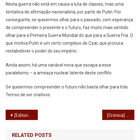
Nesta guerra não está em causa a luta de classes, mas uma
tentativa de afirmação nacionalista, por parte de Putin. Por
conseguinte, se quisermos olhar para o passado, com esperança
de compreender o presente e o futuro, faz muito mais sentido
olhar para a Primeira Guerra Mundial do que para a Guerra Fria. O
que motiva Putin é um certo complexo de Czar, que procura
restabelecer o poder do seu império.
Ainda assim, há uma variável nova que escapa a esse
paralelismo – a ameaça nuclear latente deste conflito.
Se quisermos compreender o futuro não basta olhar para trás.
Temos de ser criativos.
Navegação
[Editorial] Meu querido Zé Manel,
[Crónica] Pode alguém ser quem não é?
de
RELATED POSTS
artigos