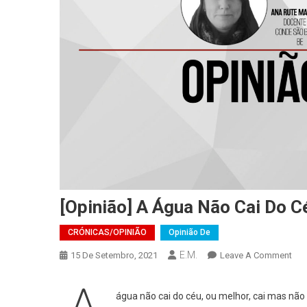
[Opinião] A Água Não Cai Do C
CRÓNICAS/OPINIÃO
Opinião De
E.M.
On
15 De Setembro, 2021
Leave A Comment
[Opi
A
água não cai do céu, ou melhor, cai mas não
Ág