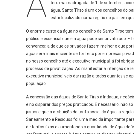
A
terra na madrugada de 1 de setembro, aco
Nã
água. Santo Tirso é um dos concelhos do pa
Cai
estar localizado numa região do país em que
Do
Céu
O enorme custo da água no concelho de Santo Tirso tem u
público e essencial que é a água pode ser privatizado. E
convencer, a de que os privados fazem melhor e que por 
água será mais eficiente se for feito por empresas priv
no nosso concelho até o executivo municipal já foi obrig
processo de privatização. Ao manifestar a intenção de re
executivo municipal veio dar razão a todos quantos se o
população.
A concessão das águas de Santo Tirso à Indaqua, negócio
e no disparar dos preços praticados. É necessário, não só
justas e que a atribuição da tarifa social da água, a regu
Saneamento e Resíduos foi uma medida importante para 
de tarifas fixas e aumentando a quantidade de água def