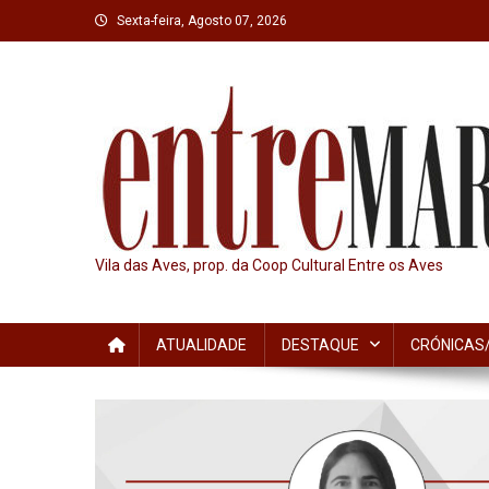
Skip
Sexta-feira, Agosto 07, 2026
to
content
Vila das Aves, prop. da Coop Cultural Entre os Aves
ATUALIDADE
DESTAQUE
CRÓNICAS/