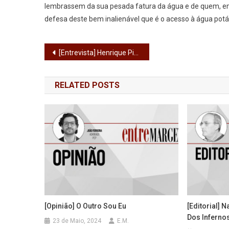
lembrassem da sua pesada fatura da água e de quem, em
defesa deste bem inalienável que é o acesso à água pot
Navegação
[Entrevista] Henrique Pinheiro Machado: “Estamos perante uma Câmara desgastada, que continua a fazer piruetas para ser notada”
de
RELATED POSTS
artigos
[Opinião] O Outro Sou Eu
[Editorial] 
Dos Inferno
23 de Maio, 2024
E.M.