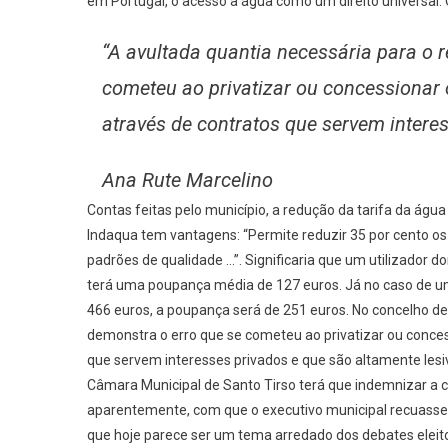
em Portugal, o acesso à água como um direito universal
“A avultada quantia necessária para o 
cometeu ao privatizar ou concessionar 
através de contratos que servem interes
Ana Rute Marcelino
Contas feitas pelo município, a redução da tarifa da águ
Indaqua tem vantagens: “Permite reduzir 35 por cento os
padrões de qualidade …”. Significaria que um utilizador
terá uma poupança média de 127 euros. Já no caso de u
466 euros, a poupança será de 251 euros. No concelho de
demonstra o erro que se cometeu ao privatizar ou conces
que servem interesses privados e que são altamente les
Câmara Municipal de Santo Tirso terá que indemnizar a c
aparentemente, com que o executivo municipal recuasse n
que hoje parece ser um tema arredado dos debates eleito