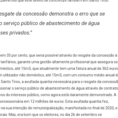
. Queremos que este direito se concretize também em Santo Tirso.
resgate da concessão demonstra o erro que se
o serviço público de abastecimento de água
ses privados.”
a em 35 por cento, que seria possível através do resgate da concessão à
 tarifários, garante uma gestão altamente profissional que assegura os
 doméstico, até 15m3, que atualmente tem uma fatura anual de 362 euros
m utilizador não doméstico, até 15m3, com um consumo médio anual d
 Santo Tirso, a avultada quantia necessária para o resgate da concess
sionar o serviço público de abastecimento de água através de contrat
ivos do interesse público, como agora está claramente demonstrado. A
oncessionária em 12 milhões de euros. Esta avultada quantia fez,
a sua intenção de remunicipalização, manifestada no final de 2020, e
rais. Mas, era bom que os eleitores, no dia 26 de setembro se