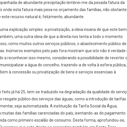
mpanhada de abundante precipitação lembrei-me da pesada fatura da
o
ís onde esta fatura mais pesa no orçamento das famílias, não obstante
 este recurso natural é, felizmente, abundante.
ma explicação simples: a privatização, a ideia insana de que este bem
 também, uma outra ideia de que a direita nos tenta a todo o momento
isso, como muitos outros serviços públicos, o abastecimento público de
adas. Inúmeros exemplos pelo país fora mostram que isto não é verdade 
ado a reconhecer isso mesmo, considerando a possibilidade de reverter 
municipalizar a água do concelho, trazendo-a de volta à esfera pública,
põem à concessão ou privatização de bens e serviços essenciais à
 feito já há 25, tem-se traduzido na degradação da qualidade do serviç
 o resgate público dos serviços das águas, como a introdução de tarifas
lamentar, seja automatizada. A instituição da Tarifa Social da Água,
muitas das famílias carenciadas do país, isentando-as do pagamento
inida como primeiro escalão de consumo. Desta forma, aprofundou-se,