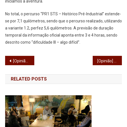
iniciamos a aventura.
No total, o percurso “PR1 STS – Histórico Pré-Industrial” estende-
se por 7,1 quilómetros, sendo que o percurso realizado, utilizando
a variante 1.2, perfez 5,6 quilómetros. A previsão de duração
temporal da informação oficial aponta entre 3 e 4 horas, sendo
descrito como “dificuldade III – algo difícil”.
Navegação
[Opinião] A água não cai do céu
[Opinião] A Golpada
de
RELATED POSTS
artigos