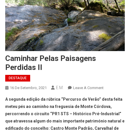
Caminhar Pelas Paisagens
Perdidas II
DESTAQUE
E.M.
On
16 De Setembro, 2021
Leave A Comment
Caminhar
A segunda edição da rúbrica “Percurso de Verão” desta feita
Pelas
meteu pés ao caminho na freguesia de Monte Córdova,
Paisagens
percorrendo o circuito “PR1 STS – Histórico Pré-Industrial”
Perdidas
que atravessa algum do mais importante património natural e
II
edificado do concelho: Castro Monte Padrão, Carvalhal de