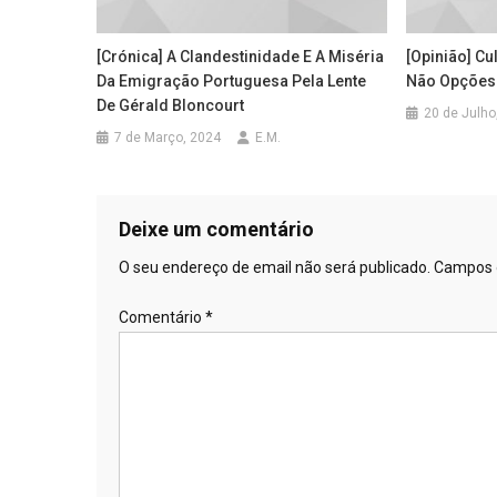
[Crónica] A Clandestinidade E A Miséria
[Opinião] Cu
Da Emigração Portuguesa Pela Lente
Não Opções 
De Gérald Bloncourt
20 de Julho
7 de Março, 2024
E.M.
Deixe um comentário
O seu endereço de email não será publicado.
Campos 
Comentário
*