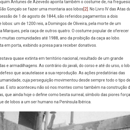
Joaquim Antunes de Azevedo aponta também o costume de, na freguesi
 São Gonçalo se fazer uma montaria aos lobos
[2]
. No Livro IV das Atas d
 sessão de 1 de agosto de 1844, são referidos pagamentos a dois
lobos: um de 1200 reis, a Domingos de Oliveira, pela morte de um
sa Marques, pela caça de outros quatro. O costume popular de oferecer
muitas comunidades até 1988, ano da proibição da caça ao lobo.
a em porta, exibindo a presa para receber donativos.
 estava quase extinta em território nacional, resultado de um grande
e armadilhagens. Ao contrário do javali, do corso e até do urso, o lo
 defeso que acautelasse a sua reprodução. As ações predatórias das
humanidade, cuja perseguição movimentou desde sempre todo o tipo d
ivas. E isto aconteceu não só nos montes como também na construção 
s, que ainda hoje o define como besta surreal, símbolo das piores forç
e de lobos a um ser humano na Península Ibérica.