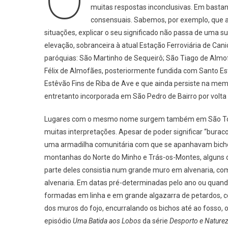
muitas respostas inconclusivas. Em bastan
Por
consensuais. Sabemos, por exemplo, que 
Cá
Havia
situações, explicar o seu significado não passa de uma 
Lobos
elevação, sobranceira à atual Estação Ferroviária de Can
paróquias: São Martinho de Sequeirô; São Tiago de Almof
Félix de Almofães, posteriormente fundida com Santo Estê
Estêvão Fins de Riba de Ave e que ainda persiste na mem
entretanto incorporada em São Pedro de Bairro por volta
Lugares com o mesmo nome surgem também em São Tomé 
muitas interpretações. Apesar de poder significar “burac
uma armadilha comunitária com que se apanhavam bichos
montanhas do Norte do Minho e Trás-os-Montes, alguns 
parte deles consistia num grande muro em alvenaria, co
alvenaria. Em datas pré-determinadas pelo ano ou quan
formadas em linha e em grande algazarra de petardos, co
dos muros do fojo, encurralando os bichos até ao fosso, 
episódio
Uma Batida aos Lobos
da série
Desporto e Nature