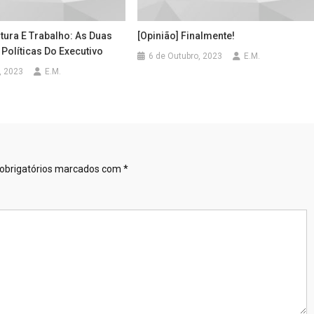
ltura E Trabalho: As Duas
[Opinião] Finalmente!
Políticas Do Executivo
6 de Outubro, 2023
E.M.
, 2023
E.M.
obrigatórios marcados com
*