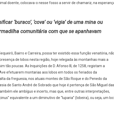
al doente, colocava-o nesse fosso a servir de chamariz, na esperanç
ificar ‘buraco’, ‘cova’ ou ‘vigia’ de uma mina ou
armadilha comunitária com que se apanhavam
equeirô, Bairro e Carreira, possa ter existido essa função venatória, nã
a presença de lobos nesta região, hoje relegada às montanhas mais a
im tão poucas. As Inquirições de D. Afonso III, de 1258, registam a
 Ave efetuarem montarias aos lobos em todos os feriados da
alta da freguesia, nos atuais montes de São Roque e do Penedo da
esia de Santo André de Sobrado que hoje é pertença de São Miguel da
 também ele ambíguo e incerto, mas que, entre outras interpretações,
s” equivalente a um diminutivo de “luparia” (lobeira), ou seja, um loc