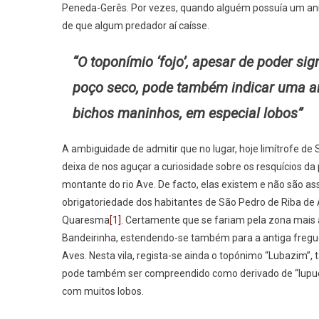
Peneda-Gerês. Por vezes, quando alguém possuía um anim
de que algum predador aí caísse.
“O toponímio ‘fojo’, apesar de poder sign
poço seco, pode também indicar uma 
bichos maninhos, em especial lobos”
A ambiguidade de admitir que no lugar, hoje limítrofe de S
deixa de nos aguçar a curiosidade sobre os resquícios d
montante do rio Ave. De facto, elas existem e não são ass
obrigatoriedade dos habitantes de São Pedro de Riba de
Quaresma
[1]
. Certamente que se fariam pela zona mais 
Bandeirinha, estendendo-se também para a antiga fregu
Aves. Nesta vila, regista-se ainda o topónimo “Lubazim”,
pode também ser compreendido como derivado de “lupucinu
com muitos lobos.