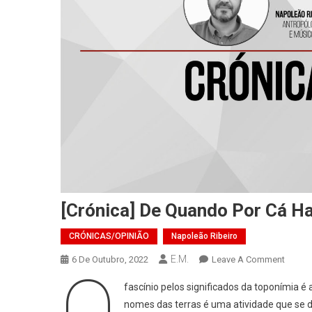
[Crónica] De Quando Por Cá H
CRÓNICAS/OPINIÃO
Napoleão Ribeiro
E.M.
On
6 De Outubro, 2022
Leave A Comment
O
[Crónic
fascínio pelos significados da toponímia é
De
nomes das terras é uma atividade que se
Quand