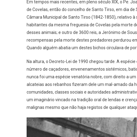
Em tempos mais recentes, em pleno século XIX, o Pe. 
de Covelas, então do concelho de Santo Tirso, em dia de
Câmara Municipal de Santo Tirso (1842-1850), relativo à
habitantes da mesma freguesia de Covelas pela morte de 
desses animais; e outro de 3600 reis, a Jerónimo de Sou
recompensas pela morte destes predadores perdurou em 
Quando alguém abatia um destes bichos circulava de port
Na altura, o Decreto-Lei de 1990 chegou tarde. A espécie
número de caçadores, envenenamentos sistémicos, batidas 
nunca foi uma espécie venatória nobre, com direito a um
alcateias aos rebanhos fizeram dele um mal-amado da 
comunidades, classes sociais e autoridades administrat
um imaginário vincado na tradição oral de lendas e crença
malignas mesmo que não haja registos de qualquer ataqu