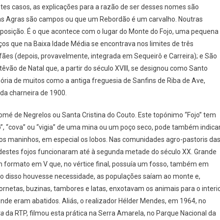
tes casos, as explicações para a razão de ser desses nomes são
as Agras são campos ou que um Rebordão é um carvalho. Noutras
suposição. É o que acontece com o lugar do Monte do Fojo, uma pequena
iços que na Baixa Idade Média se encontrava nos limites de três
ães (depois, provavelmente, integrada em Sequeirô e Carreira); e São
vão de Natal que, a partir do século XVIII, se designou como Santo
ória de muitos como a antiga freguesia de Sanfins de Riba de Ave,
 da charneira de 1900.
de Negrelos ou Santa Cristina do Couto. Este topónimo “Fojo” tem
o”, “cova” ou “vigia” de uma mina ou um poço seco, pode também indica
 maninhos, em especial os lobos. Nas comunidades agro-pastoris da
destes fojos funcionaram até à segunda metade do século XX. Grande
m formato em V que, no vértice final, possuía um fosso, também em
do disso houvesse necessidade, as populações saíam ao monte e,
rnetas, buzinas, tambores e latas, enxotavam os animais para o interi
onde eram abatidos. Aliás, o realizador Hélder Mendes, em 1964, no
za
da RTP, filmou esta prática na Serra Amarela, no Parque Nacional da