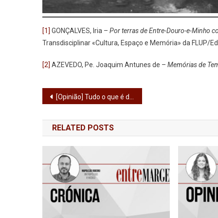
[1]
GONÇALVES, Iria –
Por terras de Entre-Douro-e-Minho co
Transdisciplinar «Cultura, Espaço e Memória» da FLUP/Ed
[2]
AZEVEDO, Pe. Joaquim Antunes de –
Memórias de Te
Navegação
[Opinião] Tudo o que é demais, é demais
de
RELATED POSTS
artigos