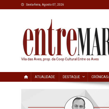
Skip
Sexta-feira, Agosto 07, 2026
to
content
Vila das Aves, prop. da Coop Cultural Entre os Aves
ATUALIDADE
DESTAQUE
CRÓNICAS/