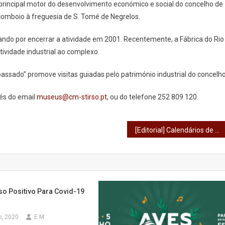
e principal motor do desenvolvimento económico e social do concelho de
comboio à freguesia de S. Tomé de Negrelos.
ando por encerrar a atividade em 2001. Recentemente, a Fábrica do Rio
tividade industrial ao complexo.
assado” promove visitas guiadas pelo património industrial do concelho
vés do email
museus@cm-stirso.pt
, ou do telefone 252 809 120.
[Editorial] Calendários de um outono soturno
so Positivo Para Covid-19
o, 2020
E.M.