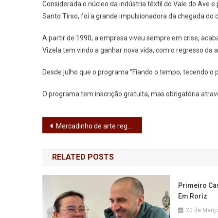
Considerada o núcleo da indústria têxtil do Vale do Ave 
Santo Tirso, foi a grande impulsionadora da chegada do 
A partir de 1990, a empresa viveu sempre em crise, acab
Vizela tem vindo a ganhar nova vida, com o regresso da a
Desde julho que o programa “Fiando o tempo, tecendo o p
O programa tem inscrição gratuita, mas obrigatória atra
Navegação
Mercadinho de arte regressa às Fontainhas este sábado
de
RELATED POSTS
artigos
Primeiro Ca
Em Roriz
20 de Març