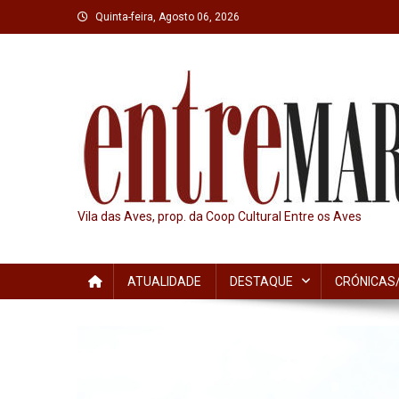
Skip
Quinta-feira, Agosto 06, 2026
to
content
Vila das Aves, prop. da Coop Cultural Entre os Aves
ATUALIDADE
DESTAQUE
CRÓNICAS/