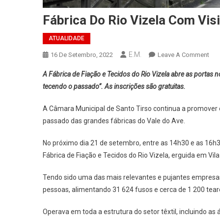
Fábrica Do Rio Vizela Com Vis
ATUALIDADE
E.M.
On
16 De Setembro, 2022
Leave A Comment
Fáb
A Fábrica de Fiação e Tecidos do Rio Vizela abre as portas 
Do
tecendo o passado”. As inscrições são gratuitas.
Rio
Viz
A Câmara Municipal de Santo Tirso continua a promover o 
Co
passado das grandes fábricas do Vale do Ave.
Visi
Gui
No próximo dia 21 de setembro, entre as 14h30 e as 16h30
Est
Fábrica de Fiação e Tecidos do Rio Vizela, erguida em Vila
Qua
Feir
Tendo sido uma das mais relevantes e pujantes empresas 
pessoas, alimentando 31 624 fusos e cerca de 1 200 tear
Operava em toda a estrutura do setor têxtil, incluindo as