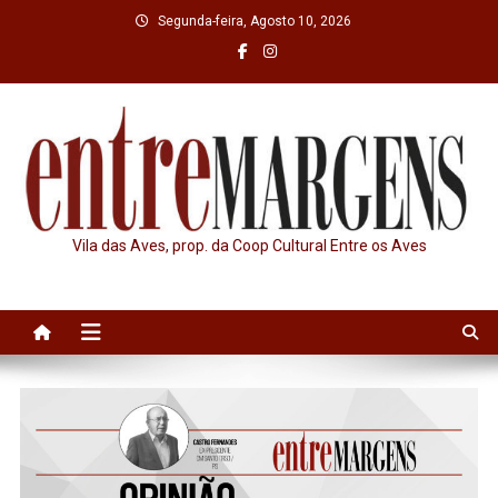
Skip
Segunda-feira, Agosto 10, 2026
to
content
Vila das Aves, prop. da Coop Cultural Entre os Aves