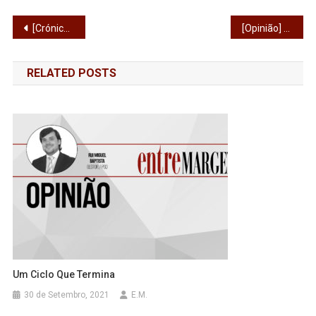
Navegação
[Crónica] Salve Ucrânia
[Opinião] Descentralização e Regionalização
de
RELATED POSTS
artigos
Um Ciclo Que Termina
30 de Setembro, 2021
E.M.