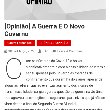
[Opinião] A Guerra E O Novo
Governo
Castro Fernandes
CRÓNICAS/OPINIÃO
E.M.
On
30 De Março, 2022
Leave A Comment
C
[Opinião]
om os números do Covid-19 a baixar
A
significativamente e com a possibilidade de virem a
Guerra
ser suspensas pelo Governo as medidas de
E
confinamento que duram há dois anos, apesar de
O
Novo
algumas referências ao eventual aumento dos índices de
Governo
transmissibilidade, surgiu agora a questão da guerra na Ucrânia
que agravou as condições de segurança para níveis que já não se
viam desde o final da Segunda Guerra Mundial,