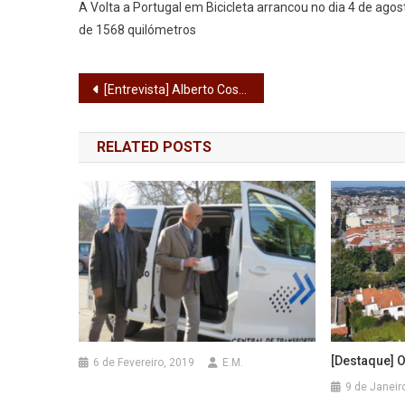
A Volta a Portugal em Bicicleta arrancou no dia 4 de agost
de 1568 quilómetros
Navegação
[Entrevista] Alberto Costa: “O Investimento nas freguesias passou a ser feito de forma diferente, com claros ganhos para a população”
de
RELATED POSTS
artigos
[Destaque] 
6 de Fevereiro, 2019
E.M.
9 de Janeir