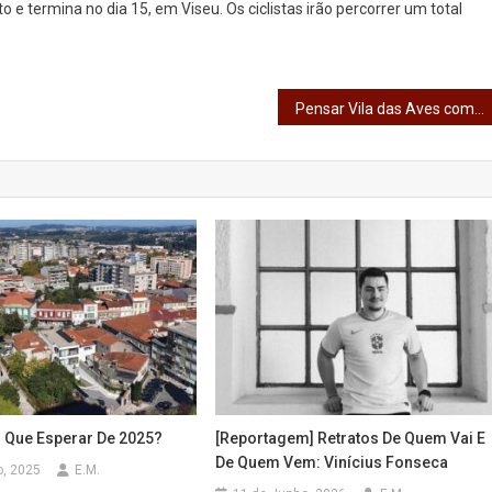
o e termina no dia 15, em Viseu. Os ciclistas irão percorrer um total
Pensar Vila das Aves com horizonte de 50 anos
O Que Esperar De 2025?
[Reportagem] Retratos De Quem Vai E
De Quem Vem: Vinícius Fonseca
o, 2025
E.M.