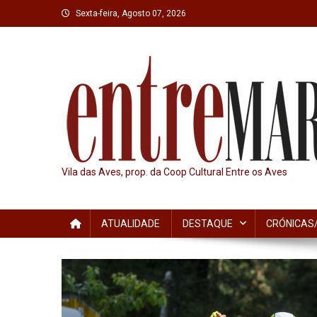
Skip
Sexta-feira, Agosto 07, 2026
to
content
Vila das Aves, prop. da Coop Cultural Entre os Aves
ATUALIDADE
DESTAQUE
CRÓNICAS/