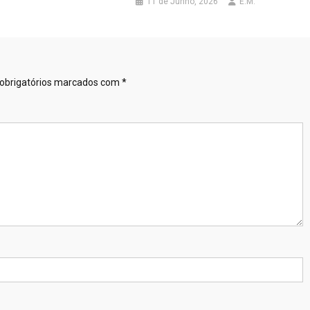
11 de Junho, 2026
E.M.
obrigatórios marcados com
*