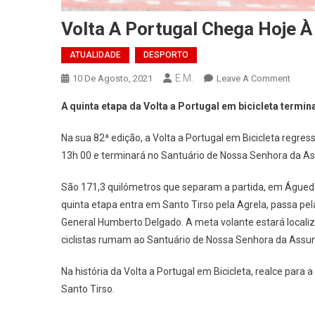
Volta A Portugal Chega Hoje 
ATUALIDADE
DESPORTO
E.M.
On
10 De Agosto, 2021
Leave A Comment
Volta
A quinta etapa da Volta a Portugal em bicicleta term
A
Portug
Na sua 82ª edição, a Volta a Portugal em Bicicleta regres
Cheg
13h 00 e terminará no Santuário de Nossa Senhora da A
Hoje
À
São 171,3 quilómetros que separam a partida, em Águed
Assu
quinta etapa entra em Santo Tirso pela Agrela, passa pel
General Humberto Delgado. A meta volante estará localiz
ciclistas rumam ao Santuário de Nossa Senhora da Assunç
Na história da Volta a Portugal em Bicicleta, realce para
Santo Tirso.