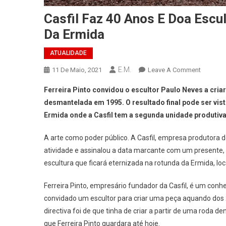
Casfil Faz 40 Anos E Doa Escul
Da Ermida
ATUALIDADE
E.M.
On
11 De Maio, 2021
Leave A Comment
Casfil
Ferreira Pinto convidou o escultor Paulo Neves a cr
Faz
desmantelada em 1995. O resultado final pode ser vist
40
Ermida onde a Casfil tem a segunda unidade produtiva
Anos
E
A arte como poder público. A Casfil, empresa produtora 
Doa
atividade e assinalou a data marcante com um presente,
Escultur
Para
escultura que ficará eternizada na rotunda da Ermida, l
A
Ferreira Pinto, empresário fundador da Casfil, é um conhe
Entrada
Da
convidado um escultor para criar uma peça aquando dos 
Zona
directiva foi de que tinha de criar a partir de uma rod
Industria
que Ferreira Pinto guardara até hoje.