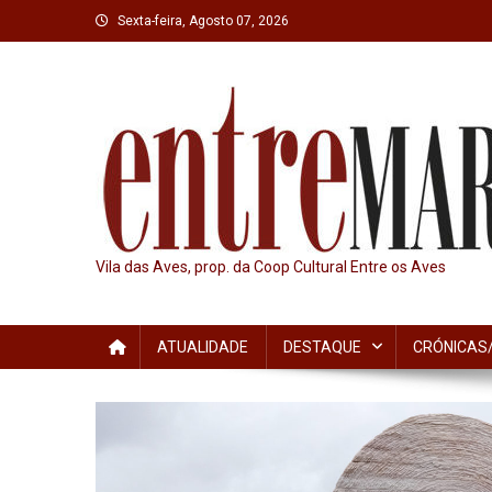
Skip
Sexta-feira, Agosto 07, 2026
to
content
Vila das Aves, prop. da Coop Cultural Entre os Aves
ATUALIDADE
DESTAQUE
CRÓNICAS/