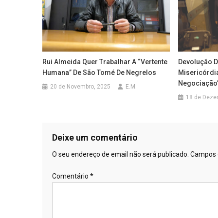
Rui Almeida Quer Trabalhar A “vertente
Devolução Do
Humana” De São Tomé De Negrelos
Misericórdi
Negociação
20 de Novembro, 2025
E.M.
18 de Deze
Deixe um comentário
O seu endereço de email não será publicado.
Campos 
Comentário
*