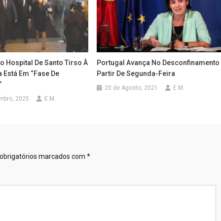
 Hospital De Santo Tirso À
Portugal Avança No Desconfinamento
a Está Em “fase De
Partir De Segunda-Feira
”
20 de Agosto, 2021
E.M.
mbro, 2025
E.M.
obrigatórios marcados com
*