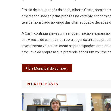
Da
Ermida
Em dia de inauguração da peça, Alberto Costa, president
empresário, não só pelas proezas na vertente económica, 
tem demonstrado ao longo das últimas quatro décadas de
A Casfil continua a investir na modernização e expansão
das Aves, e de construir de raiz a segunda unidade prod
investimento vai ter em conta as preocupações ambienta
produtiva da empresa que pretende atingir um volume de 
Navegação
Dia Municipal do Bombeiro com reivindicações para segunda EIP nas corporações do concelho
de
RELATED POSTS
artigos