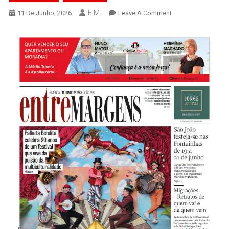
E.M.
On
11 De Junho, 2026
Leave A Comment
Edição
788
–
Palheta
Bendita
Celebra
20
Anos
De
Um
Festival
Que
Vive
Da
Pulsão
Da
Multiculturalidade