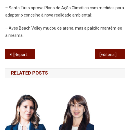
– Santo Tirso aprova Plano de Ação Climática com medidas para
adaptar o concelho à nova realidade ambiental;
– Aves Beach Volley mudou de arena, mas a paixão mantém-se
a mesma;
Navegação
[Reportagem] Retratos de quem vai e de quem vem: Clemente Sampaio
[Editorial] Acabar de vez com a passarada no nome da Vila
de
RELATED POSTS
artigos