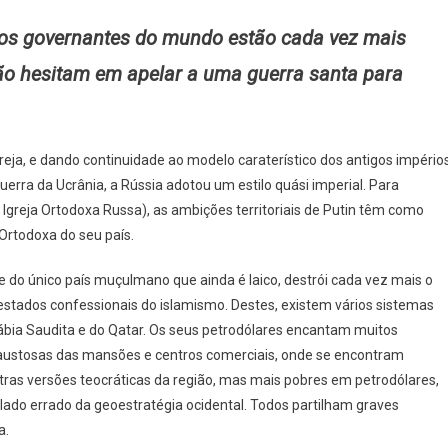
, os governantes do mundo estão cada vez mais
não hesitam em apelar a uma guerra santa para
eja, e dando continuidade ao modelo caraterístico dos antigos império
erra da Ucrânia, a Rússia adotou um estilo quási imperial. Para
greja Ortodoxa Russa), as ambições territoriais de Putin têm como
 Ortodoxa do seu país.
do único país muçulmano que ainda é laico, destrói cada vez mais o
tados confessionais do islamismo. Destes, existem vários sistemas
rábia Saudita e do Qatar. Os seus petrodólares encantam muitos
s faustosas das mansões e centros comerciais, onde se encontram
as versões teocráticas da região, mas mais pobres em petrodólares,
lado errado da geoestratégia ocidental. Todos partilham graves
a.