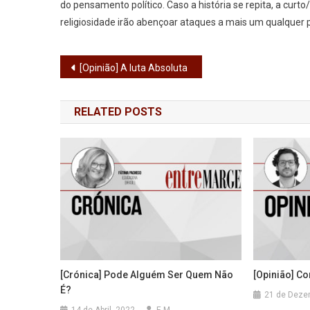
do pensamento político. Caso a história se repita, a cur
religiosidade irão abençoar ataques a mais um qualquer p
Navegação
[Opinião] A luta Absoluta
de
RELATED POSTS
artigos
[Crónica] Pode Alguém Ser Quem Não
[Opinião] C
É?
21 de Deze