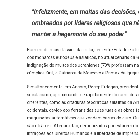
“Infelizmente, em muitas das decisões
ombreados por líderes religiosos que 
manter a hegemonia do seu poder”
Num modo mais clássico das relações entre Estado e a Igr
dos monarcas europeus e asiáticos, no atual cenário da Gu
indignação de muitos dos ucranianos (70% professam na I
cúmplice Kirill, o Patriarca de Moscovo e Primaz da Igreja
Simultaneamente, em Ancara, Recep Erdogan, presidente 
secularismo, aproximando-se rapidamente do rumo dos es
diferentes, como as ditaduras teocráticas salafitas da A
ocidentais, devido aos ferraris das suas ruas e às obra
maquinetas automáticas que vendem barras de ouro. Outr
são o Irão e o Afeganistão, demonizados por estarem do 
infrações aos Direitos Humanos e à liberdade de imprens