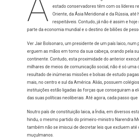
A
Nem
estado conservadores têm com os líderes re
Semp
Oriente, da Ásia Meridional e da Rússia, a
O
respeitáveis. Contudo, já não é assim e hoj
Que
É
parte da economia mundial e o destino de biliões de pess
De
César
Ver Jair Bolsonaro, um presidente de um país laico, num
É
erguem as mãos em torno da sua cabeça, orando pela sua v
De
continente. Contudo, esta proximidade do anterior executi
César,
milhares de meios de comunicação social, não é só uma c
E
resultado de inúmeras missões e bolsas de estudo paga
O
mais, no centro e sul da América. Aliás, possuem colégio
Que
instituições estão ligadas às forças que conseguiram a 
É
das suas políticas neoliberais. Até agora, cada passo q
De
Deus
Noutro país de constituição laica, a Índia, em diversos es
É
hindu, o mesmo partido do primeiro-ministro Narendra Mo
De
também não se imiscui de decretar leis que excluem até d
Deus
muçulmanos.