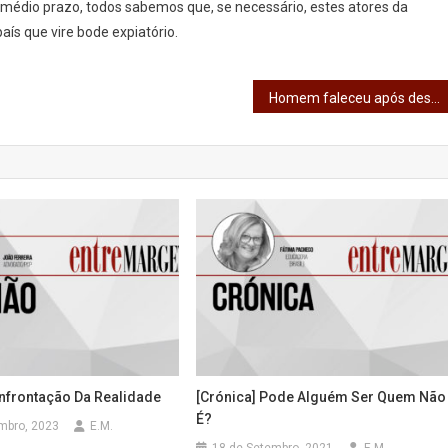
to/médio prazo, todos sabemos que, se necessário, estes atores da
aís que vire bode expiatório.
Homem faleceu após desentendimento na via pública em Vila das Aves
onfrontação Da Realidade
[Crónica] Pode Alguém Ser Quem Não
É?
mbro, 2023
E.M.