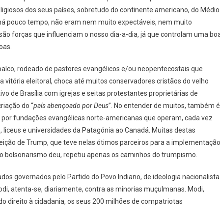
ligiosos dos seus países, sobretudo do continente americano, do Médio
re
té há pouco tempo, não eram nem muito expectáveis, nem muito
e são forças que influenciam o nosso dia-a-dia, já que controlam uma bo
oas.
 palco, rodeado de pastores evangélicos e/ou neopentecostais que
itória eleitoral, choca até muitos conservadores cristãos do velho
vo de Brasília com igrejas e seitas protestantes proprietárias de
riação do “
país abençoado por Deus
”. No entender de muitos, também é
s por fundações evangélicas norte-americanas que operam, cada vez
s, liceus e universidades da Patagónia ao Canadá. Muitas destas
eleição de Trump, que teve nelas ótimos parceiros para a implementaçã
ue o bolsonarismo deu, repetiu apenas os caminhos do trumpismo.
tados governados pelo Partido do Povo Indiano, de ideologia nacionalista
di, atenta-se, diariamente, contra as minorias muçulmanas. Modi,
o direito à cidadania, os seus 200 milhões de compatriotas