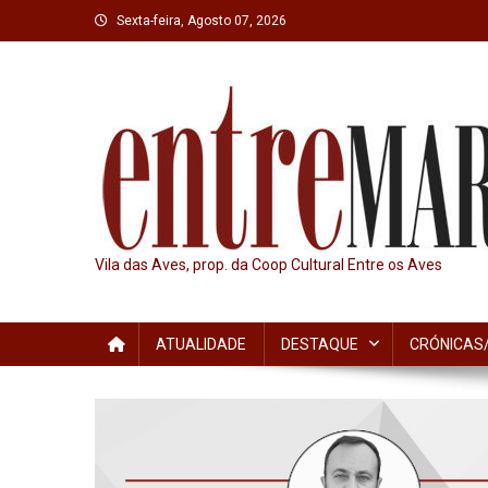
Skip
Sexta-feira, Agosto 07, 2026
to
content
Vila das Aves, prop. da Coop Cultural Entre os Aves
ATUALIDADE
DESTAQUE
CRÓNICAS/