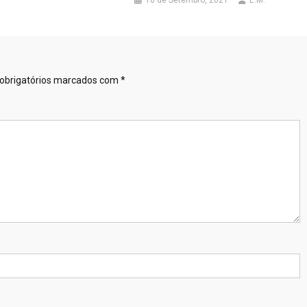
18 de Setembro, 2021
E.M.
obrigatórios marcados com
*