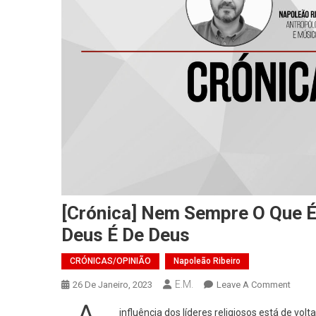
[Crónica] Nem Sempre O Que É 
Deus É De Deus
CRÓNICAS/OPINIÃO
Napoleão Ribeiro
E.M.
On
26 De Janeiro, 2023
Leave A Comment
[Cróni
influência dos líderes religiosos está de vol