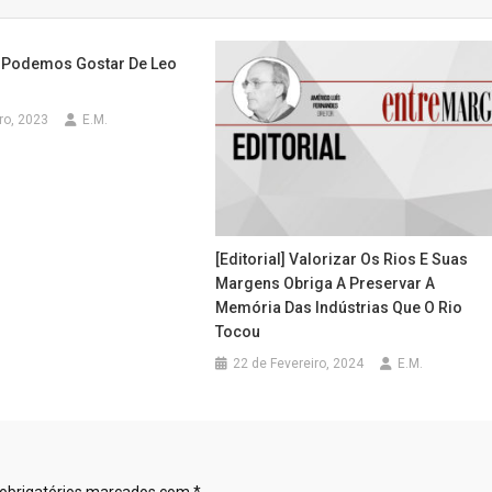
á Podemos Gostar De Leo
ro, 2023
E.M.
[Editorial] Valorizar Os Rios E Suas
Margens Obriga A Preservar A
Memória Das Indústrias Que O Rio
Tocou
22 de Fevereiro, 2024
E.M.
obrigatórios marcados com
*