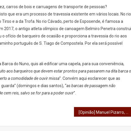
ez, carros de bois e carruagens de transporte de pessoas?
sto que era um processo de travessia existente em vários locais. No rio
o Tirso e a da Trofa. No rio Cávado, perto de Esposende, é famosa a
m 2017, o antigo atleta olímpico de canoagem Belmiro Penetra constru
o ofício de barqueiro de ocasião e proporciona a travessia do rio aos
aminho português de S. Tiago de Compostela. Por ela será possível
rca do Nuno, quis ali edificar uma capela, para sua conveniência,
muito aos barqueiros que devem estar prontos para passarem na dita barca 
 perto a comodidade de ouvir missa
”. Convém aqui esclarecer que as
guarda” (domingos e dias santos), “
as barcas de passagem não
cem reis, salvo se for para a poder ouvir
”.
[Opinião] Manuel Pizarro, novo ministro da saúde