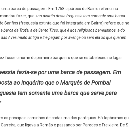
or uma barca de passagem. Em 1758 o pároco de Bairro referiu, na
 mandou fazer, que «
no distrito desta freguesia tem somente uma barca
 de Sanfins (freguesia extinta que foi integrada em Bairro) refere que n
arca da Trofa, a de Santo Tirso, que é dos religiosos beneditinos, a do
 das Aves muito antiga e lhe pagam por avença ou sem ela os que querem
z fosse o nome do primeiro barqueiro que se estabeleceu no lugar.
ravessia fazia-se por uma barca de passagem. Em
esposta ao inquérito que o Marquês de Pombal
reguesia tem somente uma barca que serve para
”
iam os principais caminhos de cada uma das paróquias. Há topónimos q
 Carreira, que ligava a Romão e passando por Paredes e Freixieiro. De S