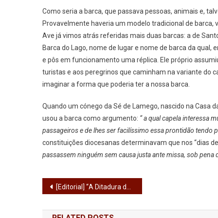
Como seria a barca, que passava pessoas, animais e, talv
Provavelmente haveria um modelo tradicional de barca, vi
Ave já vimos atrás referidas mais duas barcas: a de Sant
Barca do Lago, nome de lugar e nome de barca da qual, e
e pôs em funcionamento uma réplica. Ele próprio assumiu 
turistas e aos peregrinos que caminham na variante do c
imaginar a forma que poderia ter a nossa barca.
Quando um cónego da Sé de Lamego, nascido na Casa da Ba
usou a barca como argumento:
“ a qual capela interessa 
passageiros e de lhes ser facilíssimo essa prontidão tendo
constituições diocesanas determinavam que nos “dias de 
passassem ninguém sem causa justa ante missa, sob pena de 
Navegação
[Editorial] “A Ditadura do Regimento”
de
RELATED POSTS