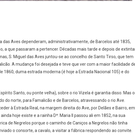
ia]
ila das Aves dependeram, administrativamente, de Barcelos até 1835,
o, a que passaram a pertencer. Décadas mais tarde e depois de extinta
nas, S. Miguel das Aves juntou-se ao concelho de Santo Tirso, que tem
cão. A mudança foi desejada e teve que ver com a maior facilidade d
 de 1860, duma estrada moderna (é hoje a Estrada Nacional 105) e do
írito Santo, ou ponte velha), sobre o rio Vizela é garantia disso. Mas o
 do norte, para Famalicão e de Barcelos, atravessando o rio Ave.
eder à Estrada Real, na margem direita do Ave, por Delães e Bairro, em
inda hoje existe e a rainha Dª. Maria II passou ali em 1852, na sua
brica de Negrelos porque o caminho de Caniços a Negrelos não tinha
iado o consorte, a cavalo, a visitar a fábrica respondendo ao convite.