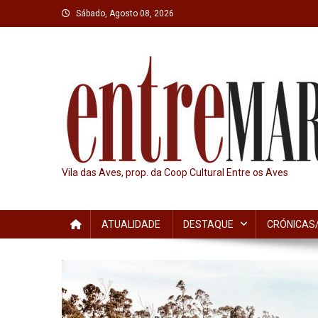
Skip
Sábado, Agosto 08, 2026
to
content
Vila das Aves, prop. da Coop Cultural Entre os Aves
ATUALIDADE
DESTAQUE
CRÓNICAS/