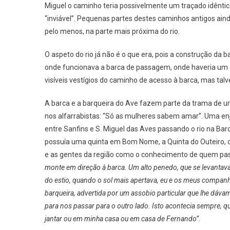
Miguel o caminho teria possivelmente um traçado idêntic
“inviável”. Pequenas partes destes caminhos antigos ain
pelo menos, na parte mais próxima do rio.
O aspeto do rio já não é o que era, pois a construção da
onde funcionava a barca de passagem, onde haveria um 
visíveis vestígios do caminho de acesso à barca, mas talv
A barca e a barqueira do Ave fazem parte da trama de 
nos alfarrabistas: “Só as mulheres sabem amar”. Uma enje
entre Sanfins e S. Miguel das Aves passando o rio na Ba
possuía uma quinta em Bom Nome, a Quinta do Outeiro, 
e as gentes da região como o conhecimento de quem pas
monte em direção à barca. Um alto penedo, que se levantava 
do estio, quando o sol mais apertava, eu e os meus companh
barqueira, advertida por um assobio particular que lhe dáva
para nos passar para o outro lado. Isto acontecia sempre,
jantar ou em minha casa ou em casa de Fernando”.