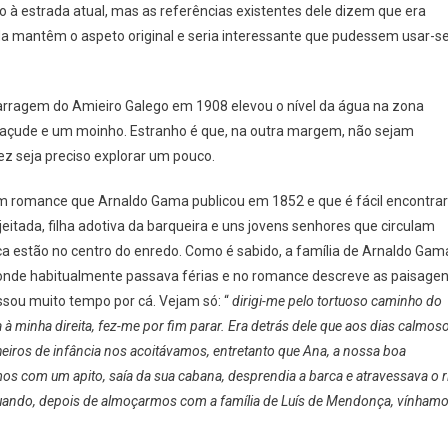
o à estrada atual, mas as referências existentes dele dizem que era
da mantêm o aspeto original e seria interessante que pudessem usar-se
 barragem do Amieiro Galego em 1908 elevou o nível da água na zona
açude e um moinho. Estranho é que, na outra margem, não sejam
ez seja preciso explorar um pouco.
um romance que Arnaldo Gama publicou em 1852 e que é fácil encontrar
itada, filha adotiva da barqueira e uns jovens senhores que circulam
rca estão no centro do enredo. Como é sabido, a família de Arnaldo Gam
onde habitualmente passava férias e no romance descreve as paisage
sou muito tempo por cá. Vejam só: “
dirigi-me pelo tortuoso caminho do
à minha direita, fez-me por fim parar. Era detrás dele que aos dias calmos
eiros de infância nos acoitávamos, entretanto que Ana, a nossa boa
mos com um apito, saía da sua cabana, desprendia a barca e atravessava o r
 quando, depois de almoçarmos com a família de Luís de Mendonça, vínham