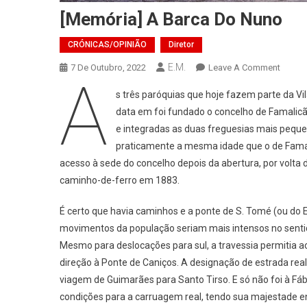
[Memória] A Barca Do Nuno
CRÓNICAS/OPINIÃO
Diretor
E.M.
On
7 De Outubro, 2022
Leave A Comment
A
[Memór
s três paróquias que hoje fazem parte da V
A
data em foi fundado o concelho de Famalicã
Barca
e integradas as duas freguesias mais peque
Do
praticamente a mesma idade que o de Famali
Nuno
acesso à sede do concelho depois da abertura, por volta
caminho-de-ferro em 1883.
É certo que havia caminhos e a ponte de S. Tomé (ou do Esp
movimentos da população seriam mais intensos no sentido
Mesmo para deslocações para sul, a travessia permitia ac
direção à Ponte de Caniços. A designação de estrada real a
viagem de Guimarães para Santo Tirso. E só não foi à Fá
condições para a carruagem real, tendo sua majestade env