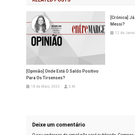
artigos
[Crónica] J
Messi?
12 de Janei
[Opinião] Onde Está O Saldo Positivo
Para Os Tirsenses?
18 de Maio, 2023
E.M.
Deixe um comentário
O seu endereço de email não será publicado.
Campos 