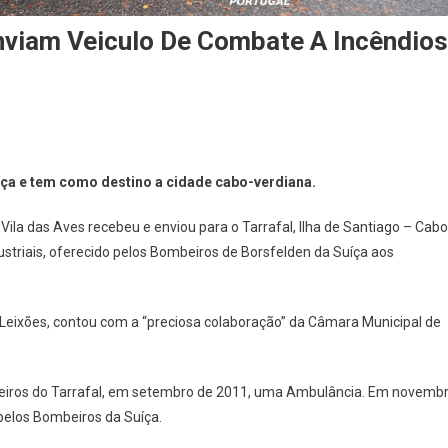
nviam Veiculo De Combate A Incêndios
mbeiros
ça e tem como destino a cidade cabo-verdiana.
a
ila das Aves recebeu e enviou para o Tarrafal, Ilha de Santiago – Cabo
s
striais, oferecido pelos Bombeiros de Borsfelden da Suíça aos
es
viam
culo
e Leixões, contou com a “preciosa colaboração” da Câmara Municipal de
mbate
beiros do Tarrafal, em setembro de 2011, uma Ambulância. Em novemb
êndios
pelos Bombeiros da Suíça.
a