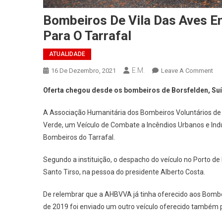
Bombeiros De Vila Das Aves E
Para O Tarrafal
ATUALIDADE
E.M.
On
16 De Dezembro, 2021
Leave A Comment
Bo
Oferta chegou desde os bombeiros de Borsfelden, Suí
De
Vil
A Associação Humanitária dos Bombeiros Voluntários de V
Da
Verde, um Veículo de Combate a Incêndios Urbanos e Indu
Av
Bombeiros do Tarrafal.
En
Vei
Segundo a instituição, o despacho do veículo no Porto d
De
Santo Tirso, na pessoa do presidente Alberto Costa.
Co
A
De relembrar que a AHBVVA já tinha oferecido aos Bom
Inc
de 2019 foi enviado um outro veículo oferecido também 
Par
O