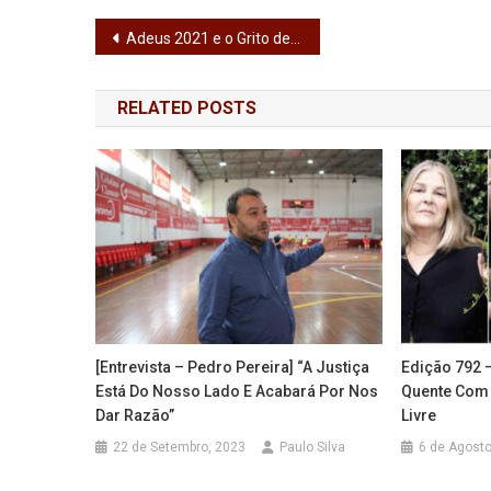
Tar
Navegação
Adeus 2021 e o Grito de Revolta no PSD
de
RELATED POSTS
artigos
[Entrevista – Pedro Pereira] “A Justiça
Edição 792 
Está Do Nosso Lado E Acabará Por Nos
Quente Com 
Dar Razão”
Livre
22 de Setembro, 2023
Paulo Silva
6 de Agosto