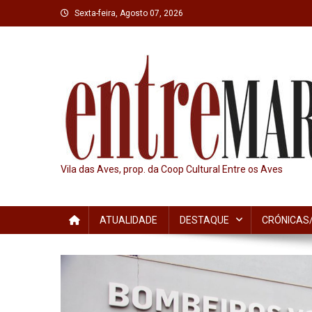
Skip
Sexta-feira, Agosto 07, 2026
to
content
Vila das Aves, prop. da Coop Cultural Entre os Aves
ATUALIDADE
DESTAQUE
CRÓNICAS/