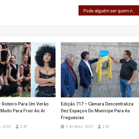
rafal
Pode alguém ser quem não é?
– Roteiro Para Um Verão
Edição 717 – Câmara Descentraliza
Muito Para Fruir Ao Ar
Dez Espaços Do Munícipe Para As
Freguesias
, 2026
E.M.
5 de Maio, 2023
E.M.