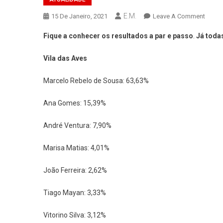
E.M.
On
15 De Janeiro, 2021
Leave A Comment
Marce
Fique a conhecer os resultados a par e passo
.
Já toda
Vence
Em
Vila das Aves
Toda
A
Marcelo Rebelo de Sousa: 63,63%
Linha
Na
Ana Gomes: 15,39%
Regiã
André Ventura: 7,90%
Marisa Matias: 4,01%
João Ferreira: 2,62%
Tiago Mayan: 3,33%
Vitorino Silva: 3,12%