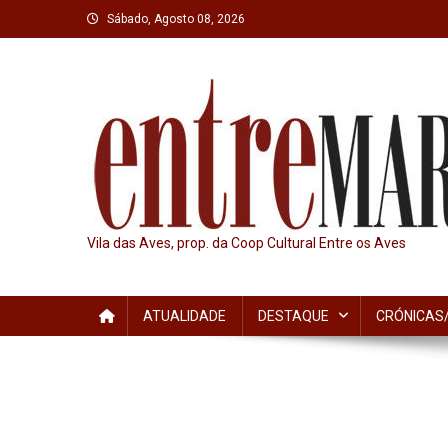
Skip
Sábado, Agosto 08, 2026
to
content
Vila das Aves, prop. da Coop Cultural Entre os Aves
ATUALIDADE
DESTAQUE
CRÓNICAS/