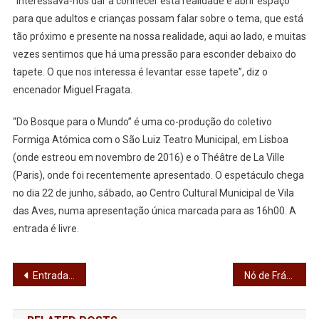
“Interessava-nos dar a conhecer esta realidade e abrir espaço
para que adultos e crianças possam falar sobre o tema, que está
tão próximo e presente na nossa realidade, aqui ao lado, e muitas
vezes sentimos que há uma pressão para esconder debaixo do
tapete. O que nos interessa é levantar esse tapete”, diz o
encenador Miguel Fragata.
“Do Bosque para o Mundo” é uma co-produção do coletivo
Formiga Atómica com o São Luiz Teatro Municipal, em Lisboa
(onde estreou em novembro de 2016) e o Théâtre de La Ville
(Paris), onde foi recentemente apresentado. O espetáculo chega
no dia 22 de junho, sábado, ao Centro Cultural Municipal de Vila
das Aves, numa apresentação única marcada para as 16h00. A
entrada é livre.
Navegação
Entrada e saída de Santo Tirso por Frádegas será cortada a 18 de junho
Nó de Frádegas cortado a partir de hoje
de