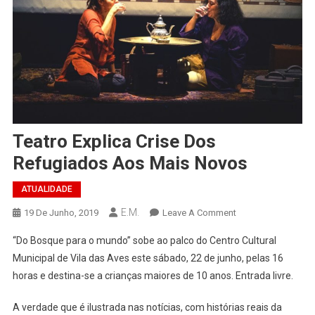
Teatro Explica Crise Dos
Refugiados Aos Mais Novos
ATUALIDADE
E.M.
On
19 De Junho, 2019
Leave A Comment
Teatro
“Do Bosque para o mundo” sobe ao palco do Centro Cultural
Explica
Municipal de Vila das Aves este sábado, 22 de junho, pelas 16
Crise
horas e destina-se a crianças maiores de 10 anos. Entrada livre.
Dos
Refugiados
A verdade que é ilustrada nas notícias, com histórias reais da
Aos