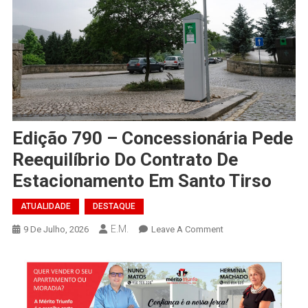
Edição 790 – Concessionária Pede
Reequilíbrio Do Contrato De
Estacionamento Em Santo Tirso
ATUALIDADE
DESTAQUE
E.M.
On
9 De Julho, 2026
Leave A Comment
Edição
790
–
Concessionária
Pede