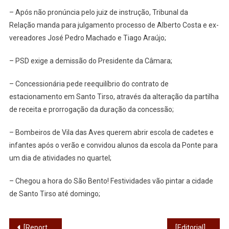
– Após não pronúncia pelo juiz de instrução, Tribunal da
Relação manda para julgamento processo de Alberto Costa e ex-
vereadores José Pedro Machado e Tiago Araújo;
– PSD exige a demissão do Presidente da Câmara;
– Concessionária pede reequilíbrio do contrato de
estacionamento em Santo Tirso, através da alteração da partilha
de receita e prorrogação da duração da concessão;
– Bombeiros de Vila das Aves querem abrir escola de cadetes e
infantes após o verão e convidou alunos da escola da Ponte para
um dia de atividades no quartel;
– Chegou a hora do São Bento! Festividades vão pintar a cidade
de Santo Tirso até domingo;
Navegação
[Reportagem] Retratos de quem vai e de quem vem: Anna Kravtsova
[Editorial] Fundamentações, decisões e ilusões