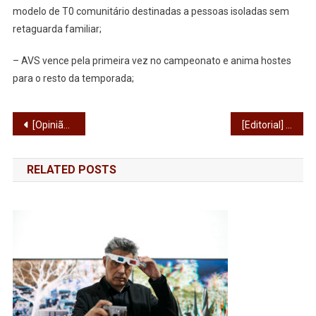
modelo de T0 comunitário destinadas a pessoas isoladas sem
retaguarda familiar;
– AVS vence pela primeira vez no campeonato e anima hostes
para o resto da temporada;
Navegação
[Opinião] Só o povo organizado salva o povo
[Editorial] Uma guerra para durar
de
RELATED POSTS
artigos