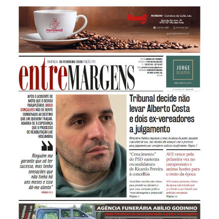
781
–
“Ninguém
Me
Garante
Que
Vá
Ter
Sucesso
Mas
Tenho
Sensações
Que
Não
Tinha
Há
Meses
E
Isso
Dá-