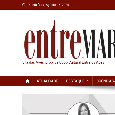
Skip
Quinta-feira, Agosto 06, 2026
to
content
Vila das Aves, prop. da Coop Cultural Entre os Aves
ATUALIDADE
DESTAQUE
CRÓNICAS/