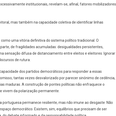
xcessivamente institucionais, revelam-se, afinal, fatores mobilizadores
toral, mas também na capacidade coletiva de identificar linhas
 como uma vitória definitiva do sistema político tradicional. O
parte, de fragilidades acumuladas: desigualdades persistentes,
ma sensação difusa de distanciamento entre eleitos e eleitores. Ignorar
iscursos de rutura.
a capacidade dos partidos democráticos para responder a essas
romisso, tantas vezes desvalorizado por parecer sinónimo de cedência,
as maduras. A construção de pontes políticas não enfraquece o
que vivem da polarização permanente.
acia portuguesa permanece resiliente, mas não imune ao desgaste. Não
o espaço democrático. Existem, sim, equilíbrios que precisam de ser
, do debate informado e da responsabilidade política.