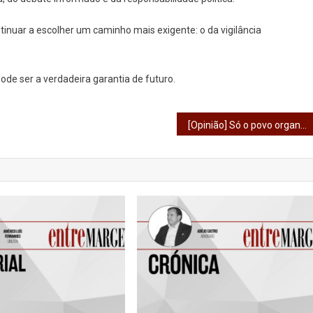
tinuar a escolher um caminho mais exigente: o da vigilância
pode ser a verdadeira garantia de futuro.
[Opinião] Só o povo organizado salva o povo