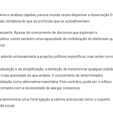
nciosa
rios e análises rápidas, parece muitas vezes dispensar a observação fr
ocracia
mais complexa do que as profecias que se autoalimentam.
essante. Apesar do crescimento de discursos que exploram o
olítico, existe também uma capacidade de mobilização do eleitorado q
esa.
desão entusiasmada a projetos políticos específicos, mas antes com
tização e da simplificação, a tentação de transformar qualquer subid
ela mais ansiedade do que análise. O crescimento de determinados
dação como alternativa maioritária. Pelo contrário, pode ser o reflexo
frontados com a necessidade de alargar consensos.
a demonstrar uma forte ligação a valores estruturais como o respeito
ão social.