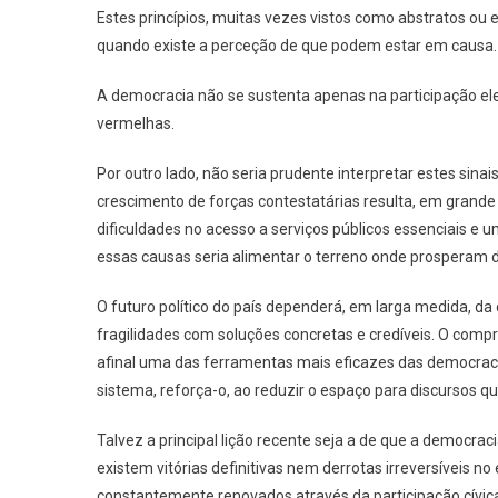
Estes princípios, muitas vezes vistos como abstratos ou e
quando existe a perceção de que podem estar em causa.
A democracia não se sustenta apenas na participação elei
vermelhas.
Por outro lado, não seria prudente interpretar estes sinais
crescimento de forças contestatárias resulta, em grande 
dificuldades no acesso a serviços públicos essenciais e u
essas causas seria alimentar o terreno onde prosperam d
O futuro político do país dependerá, em larga medida, d
fragilidades com soluções concretas e credíveis. O comp
afinal uma das ferramentas mais eficazes das democraci
sistema, reforça-o, ao reduzir o espaço para discursos 
Talvez a principal lição recente seja a de que a democr
existem vitórias definitivas nem derrotas irreversíveis n
constantemente renovados através da participação cívica