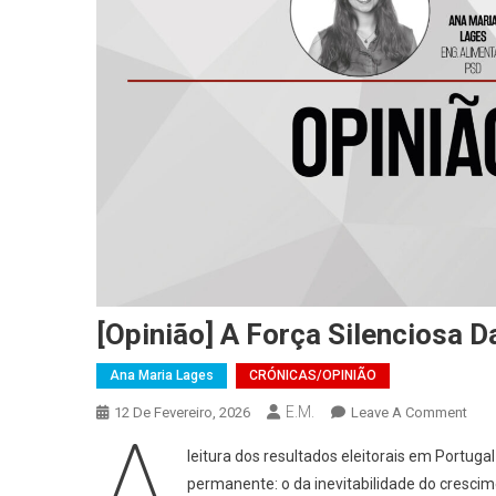
[Opinião] A Força Silenciosa 
Ana Maria Lages
CRÓNICAS/OPINIÃO
E.M.
On
12 De Fevereiro, 2026
Leave A Comment
A
[Opi
leitura dos resultados eleitorais em Portug
A
permanente: o da inevitabilidade do cresci
Forç