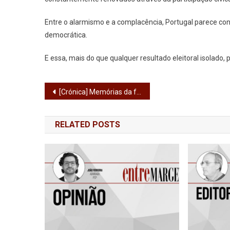
Entre o alarmismo e a complacência, Portugal parece con
democrática.
E essa, mais do que qualquer resultado eleitoral isolado, 
Navegação
[Crónica] Memórias da fauna piscícola de Ambos os Aves (VII)
de
RELATED POSTS
artigos