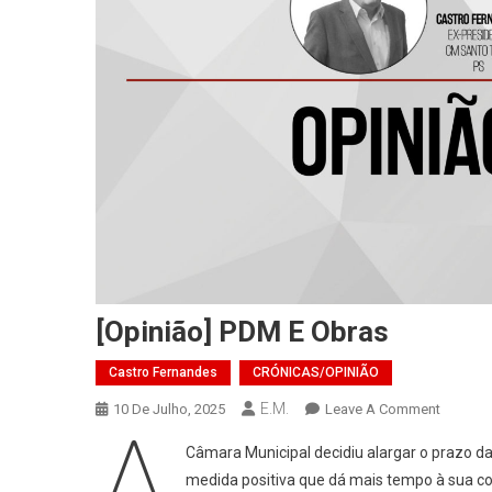
[Opinião] PDM E Obras
Castro Fernandes
CRÓNICAS/OPINIÃO
E.M.
On
10 De Julho, 2025
Leave A Comment
A
[Opinião
Câmara Municipal decidiu alargar o prazo da
PDM
medida positiva que dá mais tempo à sua c
E