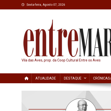
Skip
Sexta-feira, Agosto 07, 2026
to
content
Vila das Aves, prop. da Coop Cultural Entre os Aves
ATUALIDADE
DESTAQUE
CRÓNICAS/