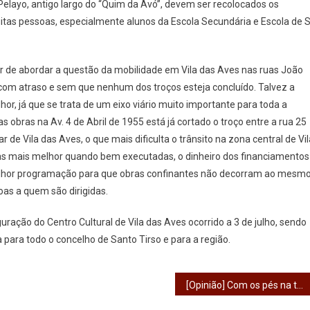
elayo, antigo largo do “Quim da Avó”, devem ser recolocados os
itas pessoas, especialmente alunos da Escola Secundária e Escola de S
r de abordar a questão da mobilidade em Vila das Aves nas ruas João
om atraso e sem que nenhum dos troços esteja concluído. Talvez a
r, já que se trata de um eixo viário muito importante para toda a
s obras na Av. 4 de Abril de 1955 está já cortado o troço entre a rua 25
 de Vila das Aves, o que mais dificulta o trânsito na zona central de Vil
s mais melhor quando bem executadas, o dinheiro dos financiamentos
lhor programação para que obras confinantes não decorram ao mesm
as a quem são dirigidas.
uração do Centro Cultural de Vila das Aves ocorrido a 3 de julho, sendo
para todo o concelho de Santo Tirso e para a região.
[Opinião] Com os pés na terra e o futuro nas mãos