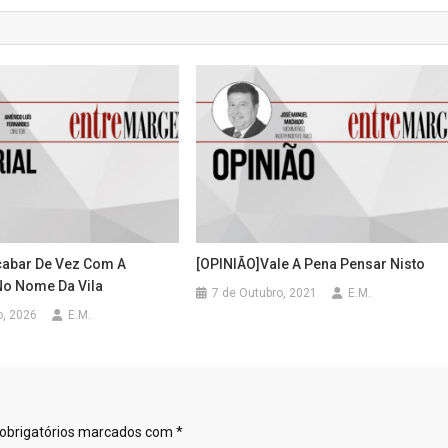
Acabar De Vez Com A
[OPINIÃO]Vale A Pena Pensar Nisto
o Nome Da Vila
7 de Outubro, 2021
E.M.
o, 2026
E.M.
obrigatórios marcados com
*