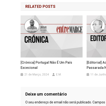
de
RELATED POSTS
artigos
[Crónica] Portugal Não É Um País
[Editorial] 
Excecional
Passarada N
21 de Março, 2024
E.M.
11 de Junh
Deixe um comentário
O seu endereço de email não será publicado.
Campos 