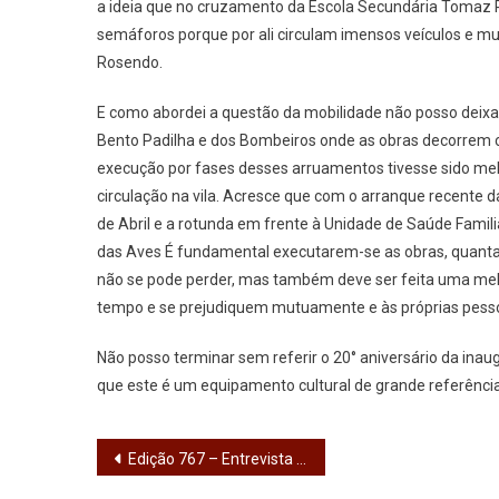
a ideia que no cruzamento da Escola Secundária Tomaz P
semáforos porque por ali circulam imensos veículos e mu
Rosendo.
E como abordei a questão da mobilidade não posso deixa
Bento Padilha e dos Bombeiros onde as obras decorrem c
execução por fases desses arruamentos tivesse sido melho
circulação na vila. Acresce que com o arranque recente da
de Abril e a rotunda em frente à Unidade de Saúde Familiar
das Aves É fundamental executarem-se as obras, quanta
não se pode perder, mas também deve ser feita uma me
tempo e se prejudiquem mutuamente e às próprias pesso
Não posso terminar sem referir o 20° aniversário da inaug
que este é um equipamento cultural de grande referência 
Navegação
Edição 767 – Entrevista a Ricardo Pereira (PSD/IL)