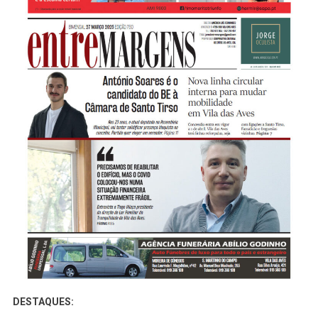
Tiago
Vilaça,
Presidente
Do
Lar
Familiar
Da
Tranquilidade
DESTAQUES: