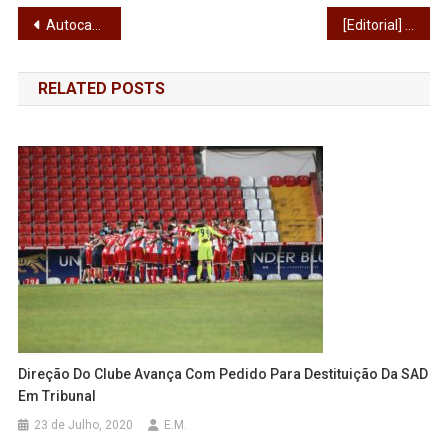
Navegação
Autocarros da MobiAve começam a circular a 1 de abril
[Editorial] Aves, Vila.
de
RELATED POSTS
artigos
Direção Do Clube Avança Com Pedido Para Destituição Da SAD
Em Tribunal
23 de Julho, 2020
E.M.