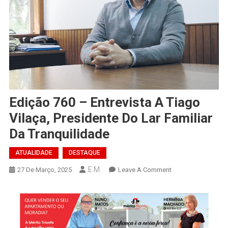
Edição 760 – Entrevista A Tiago
Vilaça, Presidente Do Lar Familiar
Da Tranquilidade
ATUALIDADE
DESTAQUE
E.M.
On
27 De Março, 2025
Leave A Comment
Edição
760
–
Entrevista
A