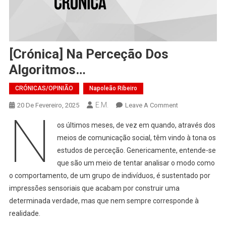
[Crónica] Na Perceção Dos
Algoritmos…
CRÓNICAS/OPINIÃO
Napoleão Ribeiro
E.M.
On
20 De Fevereiro, 2025
Leave A Comment
N
[Crónica]
os últimos meses, de vez em quando, através dos
Na
meios de comunicação social, têm vindo à tona os
Perceção
estudos de perceção. Genericamente, entende-se
Dos
que são um meio de tentar analisar o modo como
Algoritmos…
o comportamento, de um grupo de indivíduos, é sustentado por
impressões sensoriais que acabam por construir uma
determinada verdade, mas que nem sempre corresponde à
realidade.