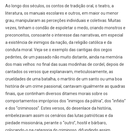
Ao longo dos séculos, os contos de tradição oral, o teatro, a
literatura, os manuais escolares e outros, em maior ou menor
grau, manipularam as perceções individuais e coletivas. Muitas
vezes, tinham o condão de espoletar o medo, criando monstros e
preconceitos, consoante o interesse das narrativas, em especial
a existência de inimigos da nação, da religião católica e da
conduta moral. Veja-se o exemplo das cantigas dos cegos
pedintes, de um passado não muito distante, ainda na memória
dos mais velhos: no final das suas modinhas de cordel, depois de
cantados os versos que explanavam, meticulosamente, as
crueldades de uma batalha, o martírio de um santo ou uma boa
história de um crime passional, cantavam igualmente as quadras
finais, que continham diversos ditames morais sobre os
comportamentos impróprios dos “inimigos da pátria”, dos “infiéis”
e dos “criminosos”. Estes versos, do desenlace da história,
embelezavam assim os cenários das lutas patrióticas e da
piedade missionária, perante o “outro”, hostil e bárbaro,
colocando-o na categoria do criminoso, difundindo assim,