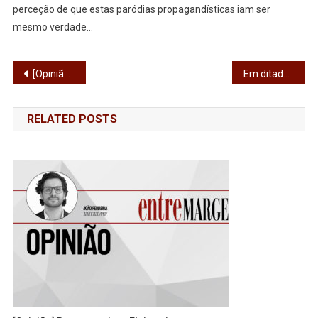
perceção de que estas paródias propagandísticas iam ser
mesmo verdade…
Navegação
[Opinião] Vamos falar de freguesias a sério?
Em ditadura, a fábrica era local de resistência antifascista
de
RELATED POSTS
artigos