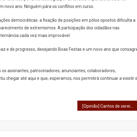
 um novo ano. Ninguém pára os conflitos em curso.
ões democráticas: a fixação de posições em pólos opostos dificulta a
 aparecimento de extremismos. A participação dos cidadãos nas
lternância cada vez mais improvável.
 paz e de progresso, desejando Boas Festas e um novo ano que consagr
 os assinantes, patrocinadores, anunciantes, colaboradores,
iu chegar até aqui e que, esperamos, nos permitirá continuar a existir 
[Opinião] Cantos de sereia em ano de eleições