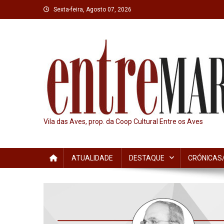
Skip
Sexta-feira, Agosto 07, 2026
to
content
Vila das Aves, prop. da Coop Cultural Entre os Aves
ATUALIDADE
DESTAQUE
CRÓNICAS/