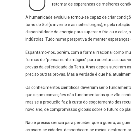
retomar de esperanças de melhores condiç
No
Es
A humanidade evoluiu e tornou-se capaz de criar condiçõe
torno do Sol (o inverno e as noites longas), e pela rotaçã
disponibilidade de energia para superar o frio ou o calor,
indústrias. Tudo numa perspetiva de manter esperanças 
Espantamo-nos, porém, com a forma irracional como mui
formas de “pensamento mágico” para orientar as suas v
provas da esfericidade da Terra. Anos depois surgiram as
preciso outras provas. Mas a verdade é que há, atualmen
Os conhecimentos científicos deveriam ser o fundamento
que sejam convicções não fundamentadas que vão condicio
mas se a produção faz à custa do esgotamento dos recu
novo ano, de compromissos globais sobre o futuro do pl
Não é preciso ciência para perceber que a guerra, as gu
arrasam-se cidades, desperdiçam-se meios, destroem-se 