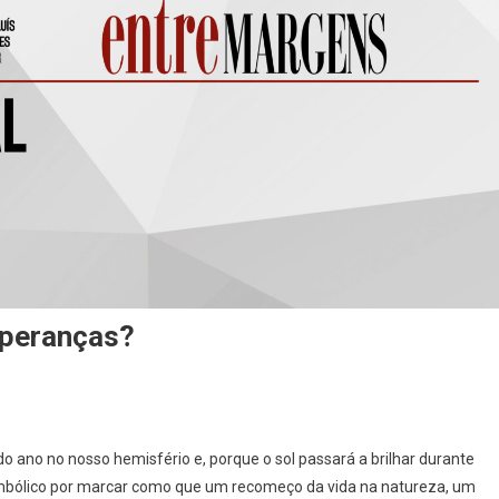
speranças?
itorial]
o ano no nosso hemisfério e, porque o sol passará a brilhar durante
o
imbólico por marcar como que um recomeço da vida na natureza, um
vo,