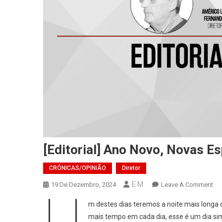
[Editorial] Ano Novo, Novas E
CRÓNICAS/OPINIÃO
Diretor
E.M.
On
19 De Dezembro, 2024
Leave A Comment
U
[Ed
m destes dias teremos a noite mais longa d
An
mais tempo em cada dia, esse é um dia s
No