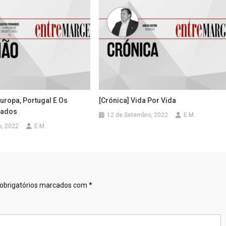
Europa, Portugal E Os
[Crónica] Vida Por Vida
tados
12 de Setembro, 2022
E.M.
o, 2022
E.M.
obrigatórios marcados com
*