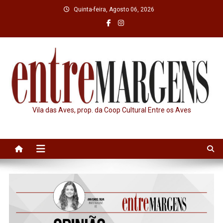
Skip
Quinta-feira, Agosto 06, 2026
to
content
Vila das Aves, prop. da Coop Cultural Entre os Aves