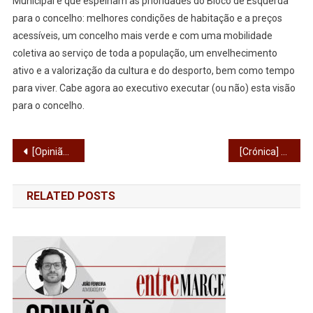
Municipal e que espelham as prioridades do Bloco de Esquerda
para o concelho: melhores condições de habitação e a preços
acessíveis, um concelho mais verde e com uma mobilidade
coletiva ao serviço de toda a população, um envelhecimento
ativo e a valorização da cultura e do desporto, bem como tempo
para viver. Cabe agora ao executivo executar (ou não) esta visão
para o concelho.
Navegação
[Opinião] A nossa terra está em obras
[Crónica] Ferrovias: o quanto Santo Tirso perde com o metrobus Guimarães-Braga
de
RELATED POSTS
artigos