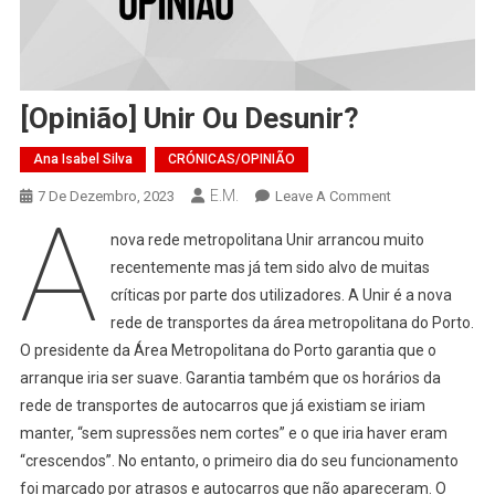
[Opinião] Unir Ou Desunir?
Ana Isabel Silva
CRÓNICAS/OPINIÃO
E.M.
On
7 De Dezembro, 2023
Leave A Comment
A
[Opinião]
nova rede metropolitana Unir arrancou muito
Unir
recentemente mas já tem sido alvo de muitas
Ou
críticas por parte dos utilizadores. A Unir é a nova
Desunir?
rede de transportes da área metropolitana do Porto.
O presidente da Área Metropolitana do Porto garantia que o
arranque iria ser suave. Garantia também que os horários da
rede de transportes de autocarros que já existiam se iriam
manter, “sem supressões nem cortes” e o que iria haver eram
“crescendos”. No entanto, o primeiro dia do seu funcionamento
foi marcado por atrasos e autocarros que não apareceram. O