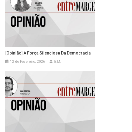
[Opinião] A Força Silenciosa Da Democracia
12 de Fevereiro, 2026
E.M.