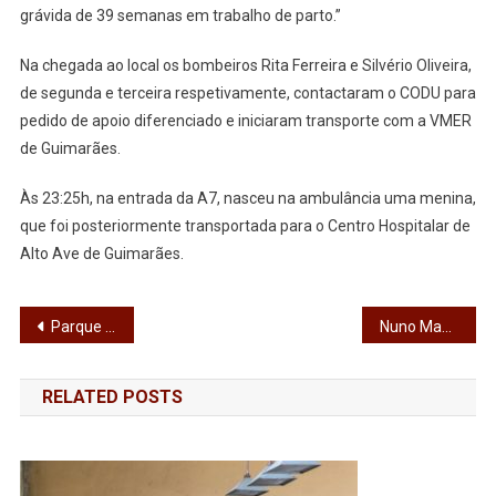
grávida de 39 semanas em trabalho de parto.”
A
Parto
Na chegada ao local os bombeiros Rita Ferreira e Silvério Oliveira,
Na
de segunda e terceira respetivamente, contactaram o CODU para
Ambulância
pedido de apoio diferenciado e iniciaram transporte com a VMER
de Guimarães.
Às 23:25h, na entrada da A7, nasceu na ambulância uma menina,
que foi posteriormente transportada para o Centro Hospitalar de
Alto Ave de Guimarães.
Navegação
Parque do Verdeal avança em 2020
Nuno Manta Santo oficializado no comando do Desportivo das Aves
de
RELATED POSTS
artigos