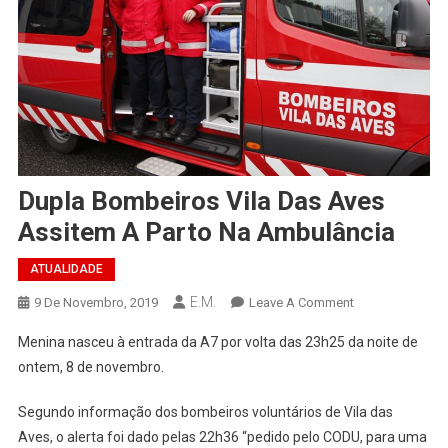
Dupla Bombeiros Vila Das Aves
Assitem A Parto Na Ambulância
ATUALIDADE
E.M.
On
9 De Novembro, 2019
Leave A Comment
Dupla
Menina nasceu à entrada da A7 por volta das 23h25 da noite de
Bombeiros
ontem, 8 de novembro.
Vila
Das
Segundo informação dos bombeiros voluntários de Vila das
Aves
Aves, o alerta foi dado pelas 22h36 “pedido pelo CODU, para uma
Assitem