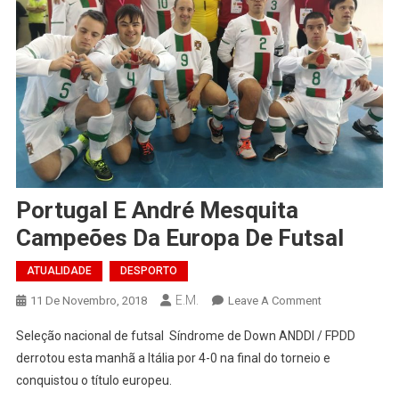
Portugal E André Mesquita
Campeões Da Europa De Futsal
ATUALIDADE
DESPORTO
E.M.
On
11 De Novembro, 2018
Leave A Comment
Portugal
Seleção nacional de futsal Síndrome de Down ANDDI / FPDD
E
derrotou esta manhã a Itália por 4-0 na final do torneio e
André
conquistou o título europeu.
Mesquita