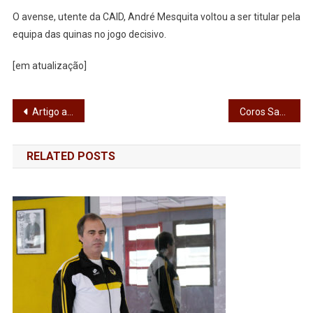
Campeões
O avense, utente da CAID, André Mesquita voltou a ser titular pela
Da
equipa das quinas no jogo decisivo.
Europa
De
[em atualização]
Futsal
Navegação
Artigo anterior
Coros Santa Cecília no Centro Cultural
de
RELATED POSTS
artigos