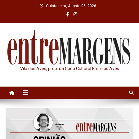
Skip
Quinta-feira, Agosto 06, 2026
to
content
Vila das Aves, prop. da Coop Cultural Entre os Aves