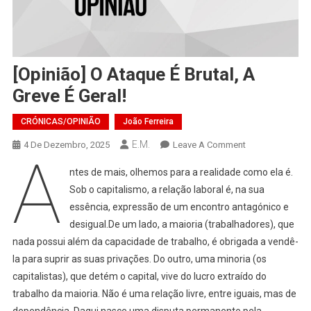
[Opinião] O Ataque É Brutal, A
Greve É Geral!
CRÓNICAS/OPINIÃO
João Ferreira
E.M.
On
4 De Dezembro, 2025
Leave A Comment
A
[Opinião]
ntes de mais, olhemos para a realidade como ela é.
O
Sob o capitalismo, a relação laboral é, na sua
Ataque
essência, expressão de um encontro antagónico e
É
desigual.De um lado, a maioria (trabalhadores), que
Brutal,
A
nada possui além da capacidade de trabalho, é obrigada a vendê-
Greve
la para suprir as suas privações. Do outro, uma minoria (os
É
capitalistas), que detém o capital, vive do lucro extraído do
Geral!
trabalho da maioria. Não é uma relação livre, entre iguais, mas de