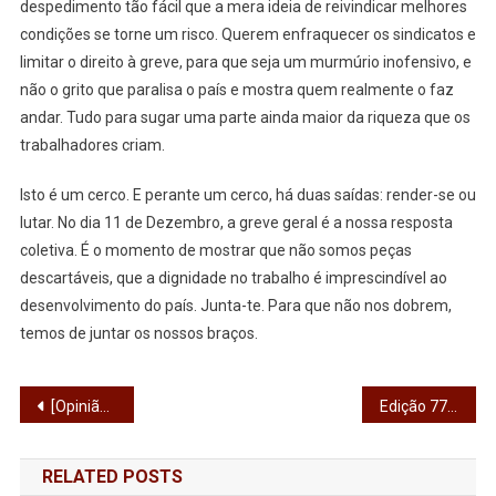
despedimento tão fácil que a mera ideia de reivindicar melhores
condições se torne um risco. Querem enfraquecer os sindicatos e
limitar o direito à greve, para que seja um murmúrio inofensivo, e
não o grito que paralisa o país e mostra quem realmente o faz
andar. Tudo para sugar uma parte ainda maior da riqueza que os
trabalhadores criam.
Isto é um cerco. E perante um cerco, há duas saídas: render-se ou
lutar. No dia 11 de Dezembro, a greve geral é a nossa resposta
coletiva. É o momento de mostrar que não somos peças
descartáveis, que a dignidade no trabalho é imprescindível ao
desenvolvimento do país. Junta-te. Para que não nos dobrem,
temos de juntar os nossos braços.
Navegação
[Opinião] Habemus Orçamento de Estado
Edição 777 – Junta quer reabilitar e criar novos parques infantis em Vila das Aves
de
RELATED POSTS
artigos