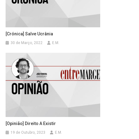
[Crónica] Salve Ucrânia
30 de Março, 2022
E.M.
[Opinião] Direito A Existir
19 de Outubro, 2023
E.M.