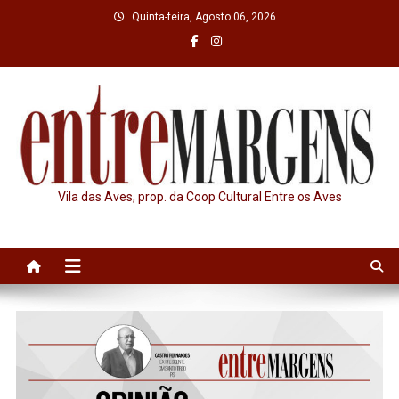
Skip
Quinta-feira, Agosto 06, 2026
to
content
Vila das Aves, prop. da Coop Cultural Entre os Aves