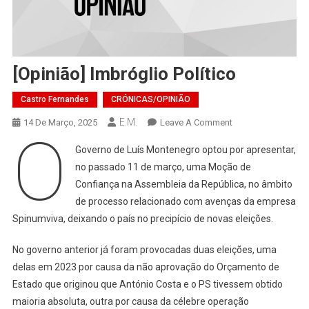
[Opinião] Imbróglio Político
Castro Fernandes
CRÓNICAS/OPINIÃO
E.M.
On
14 De Março, 2025
Leave A Comment
O
[Opinião]
Governo de Luís Montenegro optou por apresentar,
Imbróglio
no passado 11 de março, uma Moção de
Político
Confiança na Assembleia da República, no âmbito
de processo relacionado com avenças da empresa
Spinumviva, deixando o país no precipício de novas eleições.
No governo anterior já foram provocadas duas eleições, uma
delas em 2023 por causa da não aprovação do Orçamento de
Estado que originou que António Costa e o PS tivessem obtido
maioria absoluta, outra por causa da célebre operação