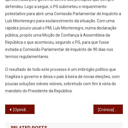
defendeu. Logo a seguir, o PS submeteu o requerimento
potestativo para abrir uma Comissão Parlamentar de Inquérito a
Luís Montenegro para esclarecimento da situação. Com uma
rapidez pouco usual o PM, Luís Montenegro, numa declaração
pública, propôs uma Moção de Confiança à Assembleia da
República o que aconteceu, segundo o PS, para que fosse
evitada a Comissão Parlamentar de Inquérito de 90 dias nos
termos regulamentares.
O resultado de todo este processo é um imbróglio político que
fragiliza o governo e deixa o país à beira de novas eleições, com
poucas soluções viáveis visíveis, sobretudo com fim à vista do
mandato do Presidente da República.
Navegação
[Opinião] Ligado à vida
[Crónica] Solverde na eira e chuva no nabal
de
RELATED POSTS