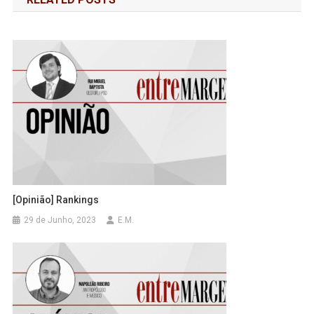
artigos
[Opinião] Rankings
29 de Junho, 2023
E.M.