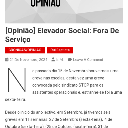
[Opinião] Elevador Social: Fora De
Serviço
CRÓNICAS/OPINIÃO
Rui Baptista
E.M.
On
21 De Novembro, 2024
Leave A Comment
N
[Opinião]
o passado dia 15 de Novembro houve mais uma
Elevador
greve nas escolas, desta vez uma greve
Social:
convocada pelo sindicato STOP para os
Fora
assistentes operacionais e, estranhe-se foi a uma
De
Serviço
sexta-feira.
Desde o inicio do ano lectivo, em Setembro, já tivemos seis
greves em 11 semanas: 27 de Setembro (sexta-feira), 4 de
Outubro (sexta-feira), (25 de Outubro (sexta-feira), 31 de