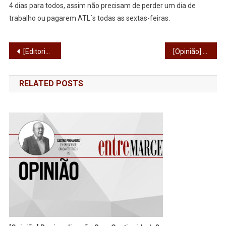
4 dias para todos, assim não precisam de perder um dia de
trabalho ou pagarem ATL´s todas as sextas-feiras.
Navegação
[Editorial] “Não sei, meus filhos, que mundo será o vosso”
[Opinião] Quando não lutamos, não ganhamos
de
RELATED POSTS
artigos