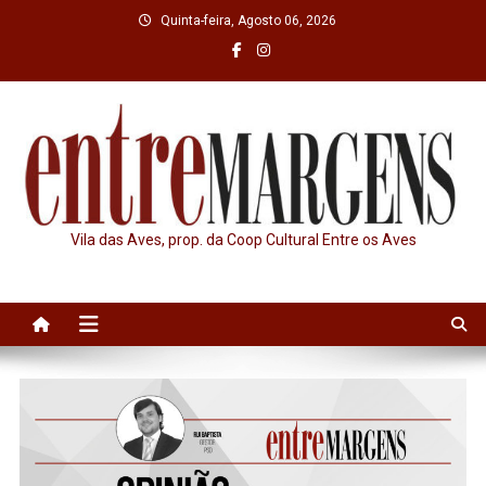
Skip
Quinta-feira, Agosto 06, 2026
to
content
Vila das Aves, prop. da Coop Cultural Entre os Aves