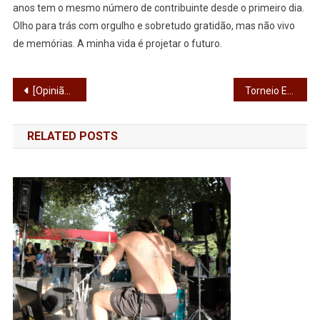
anos tem o mesmo número de contribuinte desde o primeiro dia.
Olho para trás com orgulho e sobretudo gratidão, mas não vivo
de memórias. A minha vida é projetar o futuro.
Navegação
[Opinião] Engodo Capital
Torneio Escolinhas de Ringe está de regresso
de
RELATED POSTS
artigos