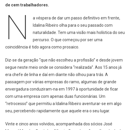
De
de cem trabalhadores.
N
Memórias.
A
a véspera de dar um passo definitivo em frente,
Minha
Idalina Ribeiro olha para o seu passado com
Vida
naturalidade. Tem uma visão mais holística do seu
É
percurso. O que começou por ser uma
Projetar
coincidência é tido agora como prosaico.
O
Futuro”
Diz-se da geração “que não escolheu a profissão” e desde jovem
segue neste meio onde se considera “realizada”. Aos 15 anos já
era chefe de linha e daí em diante não olhou para trás. A
passagem por várias empresas do ramo, algumas de grande
envergadura conduziram-na em 1997 à oportunidade de ficar
com uma empresa com apenas duas funcionárias. Um
“retrocesso” que permitiu a Idalina Ribeiro aventurar-se em algo
seu, percebendo rapidamente que aquele era o seu lugar.
Vinte e cinco anos volvidos, acompanhada dos sócios José