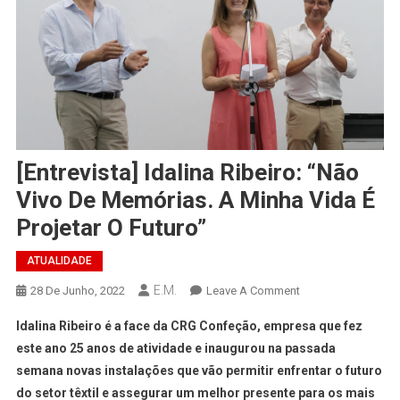
[Entrevista] Idalina Ribeiro: “Não
Vivo De Memórias. A Minha Vida É
Projetar O Futuro”
ATUALIDADE
E.M.
On
28 De Junho, 2022
Leave A Comment
[Entrevista]
Idalina Ribeiro é a face da CRG Confeção, empresa que fez
Idalina
este ano 25 anos de atividade e inaugurou na passada
Ribeiro:
semana novas instalações que vão permitir enfrentar o futuro
“Não
do setor têxtil e assegurar um melhor presente para os mais
Vivo